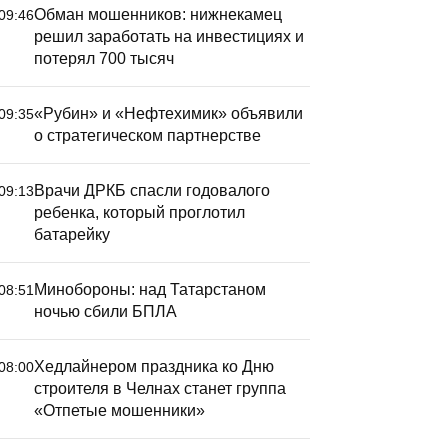
Обман мошенников: нижнекамец
09:46
решил заработать на инвестициях и
потерял 700 тысяч
«Рубин» и «Нефтехимик» объявили
09:35
о стратегическом партнерстве
Врачи ДРКБ спасли годовалого
09:13
ребенка, который проглотил
батарейку
Минобороны: над Татарстаном
08:51
ночью сбили БПЛА
Хедлайнером праздника ко Дню
08:00
строителя в Челнах станет группа
«Отпетые мошенники»