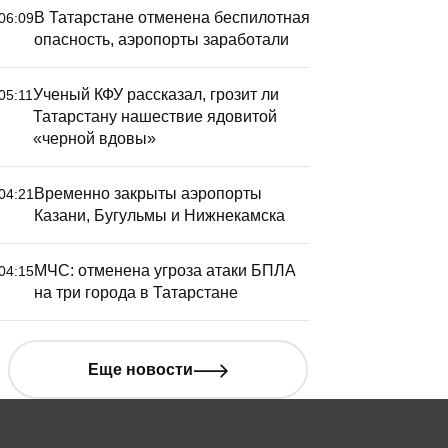
В Татарстане отменена беспилотная
06:09
опасность, аэропорты заработали
Ученый КФУ рассказал, грозит ли
05:11
Татарстану нашествие ядовитой
«черной вдовы»
Временно закрыты аэропорты
04:21
Казани, Бугульмы и Нижнекамска
МЧС: отменена угроза атаки БПЛА
04:15
на три города в Татарстане
Еще новости