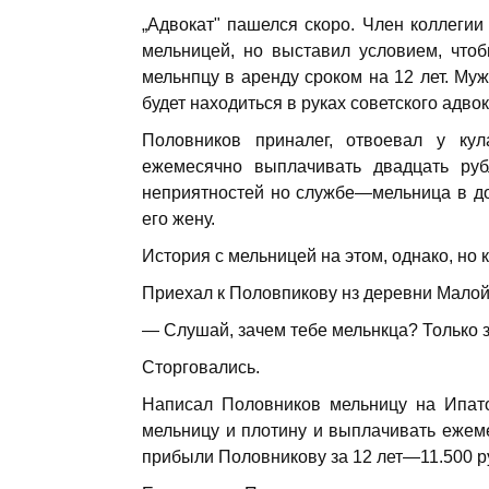
„Адвокат" пашелся скоро. Член коллегии
мельницей, но выставил усло­вием, что
мельнпцу в аренду сро­ком на 12 лет. Му
будет находить­ся в руках советского адвок
Половников приналег, отвоевал у кул
ежемесячно выплачивать двадцать рубл
неприятностей но службе—мельница в дог
его жену.
История с мельницей на этом, однако, но 
Приехал к Половпикову нз деревни Ма­лой
— Слушай, зачем тебе мельнкца? Только з
Сторговались.
Написал Половников мельницу на Ипато
мельницу и плотину и выплачивать ежеме
прибыли Половникову за 12 лет—11.500 р