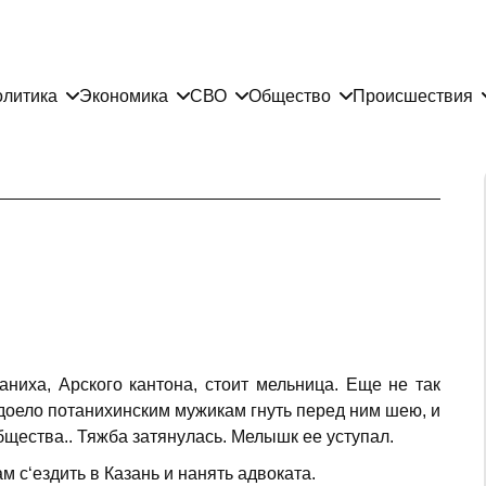
литика
Экономика
СВО
Общество
Происшествия
аниха, Арского кантона, стоит мельница. Еще не так
доело потанихинским мужикам гнуть перед ним шею, и
бщества.. Тяжба затянулась. Мелышк ее уступал.
 с‘ездить в Казань и нанять адвоката.