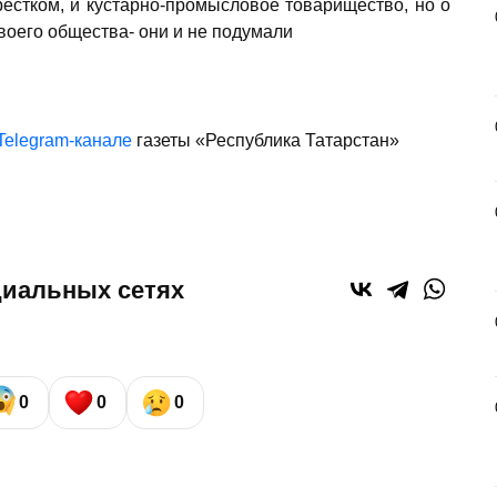
крестком, и кустарно-промысловое товари­щество, но о
своего общества- они и не подумали
Telegram-канале
газеты «Республика Татарстан»
циальных сетях
0
0
0