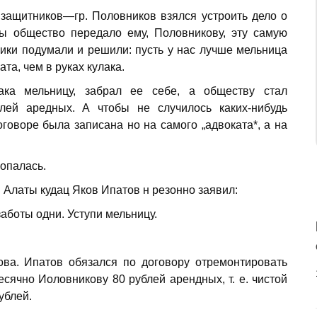
 защитников—гр. Половников взялся устро­ить дело о
бы общество передало ему, Половникову, эту самую
жики подумали и решили: пусть у нас лучше мельница
ата, чем в руках кулака.
ака мельницу, забрал ее себе, а обществу стал
ей аредных. А чтобы не случилось каких-ни­будь
оворе была записана но на самого „адвоката*, а на
копалась.
 Алаты кудац Яков Ипатов н резонно заявил:
аботы одни. Уступи мельницу.
ва. Ипатов обязался по дого­вору отремонтировать
сячно Иоловникову 80 рублей арендных, т. е. чистой
ублей.