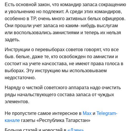
Есть основной закон, что командир запаса сокращению
и увольнению но под­лежит. А среди этих командиров,
особенно в ТР, очень много активных белых офи­церов.
Они прошли учет запаса но каким- нибудь выслугам
или воспользовались ам­нистиями и теперь их нельзя
задеть.
Инструкции о перевыборах советов го­ворят, что все
быв. белые, даже те, кто освобожден по амнистии и
состоит на учете начсостава, не имеют права голоса в
выборах. Эту инструкцию мы использовываем
недостаточно.
Наряду о чисткой советского аппарата надо очистить
ряды начальствующего со­става запаса от чуждых
элементов.
Не пропустите самое интересное в
Max
и
Telegram-
канале
газеты «Республика Татарстан»
Больше статей и новостей в
«Дзен»