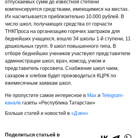
отпускаемых сумм до известной сте­пени
компенсируется средствами, имею­щимися на местах.
Их насчитывается приблизительно 10.000 рублей. В
число школ, получающих средства от горчасти
ТНКПроса на организацию горячих зав­траков для
беднейших учащихся, вошло 34 школы 1-й ступени, 11
дошкольных групп. 9 школ повышенного типа. В
отборе беднейших учеников участвуют представи­тели
администрации школ, врач, комсод, учком и
представитель горсовета. Снабже­ние школ чаем,
сахаром и хлебом будет производиться КЦРК по
ежемесячным заяв­кам школ.
Не пропустите самое интересное в
Max
и
Telegram-
канале
газеты «Республика Татарстан»
Больше статей и новостей в
«Дзен»
Поделиться статьей в