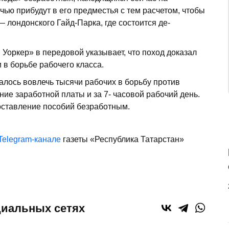
чью прибудут в его пред­местья с тем расчетом, чтобы
 лон­донского Гайд-Парка, где состоится де­
 Уоркер» в передовой указывает, что поход доказал
в борьбе рабочего класса.
лось вовлечь тысячи рабочих в борь­бу против
ие заработной платы и за 7- часовой рабочий день.
оставление посо­бий безработным.
Telegram-канале
газеты «Республика Татарстан»
циальных сетях