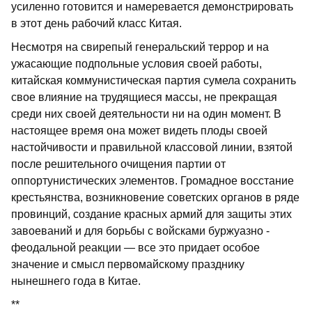
уси­ленно готовится и намеревается демонст­рировать
в этот день рабочий класс Ки­тая.
Несмотря на свирепый генеральский террор и на
ужасающие подпольные ус­ловия своей работы,
китайская коммуни­стическая партия сумела сохранить
свое влияние на трудящиеся массы, не прекра­щая
среди них своей деятельности ни на один момент. В
настоящее время она может видеть плоды своей
настойчиво­сти и правильной классовой линии, взя­той
после решительного очищения партии от
оппортунистических элементов. Гро­мадное восстание
крестьянства, возникно­вение советских органов в ряде
провин­ций, создание красных армий для защиты этих
завоеваний и для борьбы с войска­ми буржуазно -
феодальной реакции — все это придает особое
значение и смысл первомайскому празднику
нынешнего го­да в Китае.
**