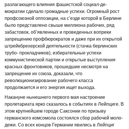
разла­гающего влияния фашистской социал-де­
мократии сделало громадные успехи. Ог­ромный рост
профсоюзной оппозиции, на с’езде которой в Берлине
было представ­лено свыше миллиона рабочих, ряд
заба­стовок, об’явленных и проведенных во­преки
запрещению профбюрократов и даже при их открытой
штрейкбрехерской деятельности (стачка берлинских
трубо- прокладчиков), избирательные успехи
коммунистической партии и открытые выступления
красных фронтовиков, про­шедшие несмотря на
запрещение их сою­за, доказали, что
революционизирование рабочего класса
продолжается и его энергия ищет выхода.
Накануне нынешнего первого мая на­строение
пролетариата ярко сказалось в событиях в Лейпциге. В
этом крупнейшем городе Саксонии по призыву
германского комсомола состоялся сбор рабочей моло­
дежи. Со всех концов Германии явились в Лейпциг