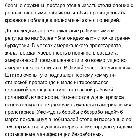
боевые дружины, постара­ются вызвать столкновение с
революци­онными рабочими, чтобы спровоцировать
кровавое побоище в полном контакте с полицией.
До последних лет американские рабо­чие имели
репутацию наиболее «благона­дежных» с точки зрения
буржуазии. В массах американского пролетариата
жила твердая уверенность в прочность расцве­та
американской промышленности и во всемогущество
американского капитала. Рабочий класс Соединенных
Штатов очень туго подавался поэтому коммуни­
стической пропаганде и мало интересо­вался
политикой вообще и самостоятель­ной рабочей
политикой, в частности. Но жестокие удары кризиса
основательно перетряхнули психологию американских
пролетариев. Уже «день борьбы с безра­ботицей» 6
марта всколыхнул в небыва­лой степени пассивные до
тех пор массы, и улицы американских городов увидели
стотысячные манифестации безработных,