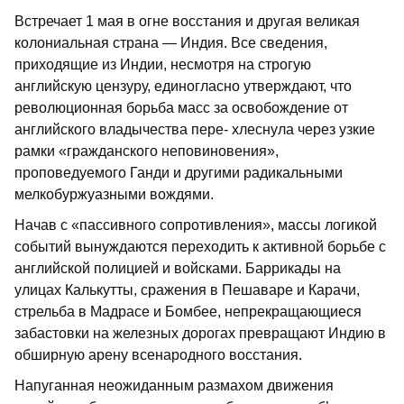
Встречает 1 мая в огне восстания и другая великая
колониальная страна — Индия. Все сведения,
приходящие из Ин­дии, несмотря на строгую
английскую цензуру, единогласно утверждают, что
революционная борьба масс за освобож­дение от
английского владычества пере- хлеснула через узкие
рамки «гражданско­го неповиновения»,
проповедуемого Ган­ди и другими радикальными
мелкобуржу­азными вождями.
Начав с «пассивного сопротивления», массы логикой
событий вынуждаются пе­реходить к активной борьбе с
англий­ской полицией и войсками. Баррикады на
улицах Калькутты, сражения в Пешаваре и Карачи,
стрельба в Мадрасе и Бомбее, непрекращающиеся
забастовки на желез­ных дорогах превращают Индию в
об­ширную арену всенародного восстания.
Напуганная неожиданным размахом движения