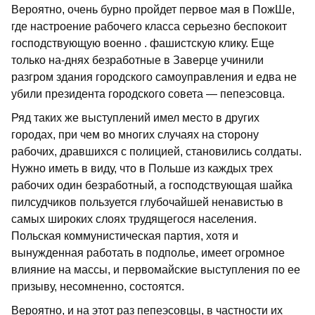
Вероятно, очень бурно пройдет первое мая в ПожШе,
где настроение рабочего класса серьезно беспокоит
господствую­щую военно . фашистскую клику. Еще
только на-днях безработные в Заверце учинили
разгром здания городского са­моуправления и едва не
убили президента городского совета — пепеэсовца.
Ряд таких же выступлений имел место в других
городах, при чем во многих слу­чаях на сторону
рабочих, дравшихся с полицией, становились солдаты.
Нужно иметь в виду, что в Польше из каждых трех
рабочих один безработный, а гос­подствующая шайка
пилсудчиков поль­зуется глубочайшей ненавистью в
самых широких слоях трудящегося населения.
Польская коммунистическая партия, хотя и
вынужденная работать в подполье, име­ет огромное
влияние на массы, и перво­майские выступления по ее
призыву, не­сомненно, состоятся.
Вероятно, и на этот раз пепеэсовцы, в частности их