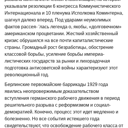
указывали резолюции 6 конгресса Коммунистическо­го
Интернационала и 10 пленума Испол­кома Коминтерна,
шагнул далеко вперед. Под ударами неумолимых
фактов рассея- 'лась легенда о, якобы, «долговечном»
американском процветании. Жесткий хо­зяйственный
кризис обрушился на все по­чти капиталистические
страны. Громад­ный рост безработицы, обострение
клас­совой борьбы, усиление борьбы империа­
листических государств за рынки и ли­хорадочная
подготовка антисоветской войны характеризуют этот
революцион­ный год.
Берлинские первомайские баррикады 1929 года
явились неопровержимым до­казательством
вступления германского рабочего движения в период
решитель­ного разрыва с реформизмом и социал-
демократией. Конечно, процесс этот идет медленно и
болезненно. Но все события истекшего года
свидетельствуют, что освобождение рабочего класса от