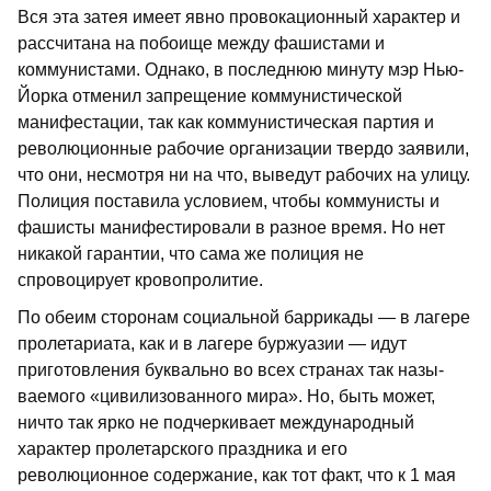
Вся эта затея имеет явно провокацион­ный характер и
рассчитана на побоище между фашистами и
коммунистами. Од­нако, в последнюю минуту мэр Нью-
Йор­ка отменил запрещение коммунистической
манифестации, так как коммунистическая партия и
революционные рабочие орга­низации твердо заявили,
что они, несмот­ря ни на что, выведут рабочих на улицу.
Полиция поставила условием, чтобы ком­мунисты и
фашисты манифестировали в разное время. Но нет
никакой гарантии, что сама же полиция не
спровоцирует кровопролитие.
По обеим сторонам социальной барри­кады — в лагере
пролетариата, как и в лагере буржуазии — идут
приготовле­ния буквально во всех странах так назы­
ваемого «цивилизованного мира». Но, быть может,
ничто так ярко не подчерки­вает международный
характер пролетар­ского праздника и его
революционное со­держание, как тот факт, что к 1 мая