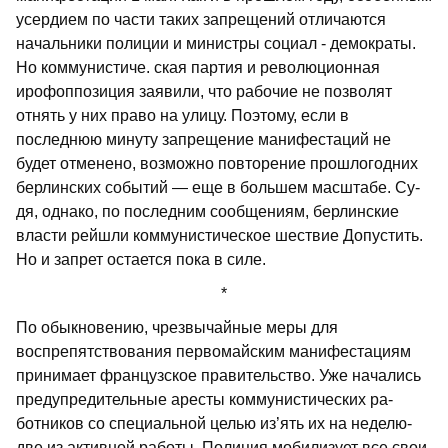
усердием по части таких запрещений от­личаются
начальники полиции и минист­ры социал - демократы.
Но коммунистиче. ская партия и революционная
ирофоппозиция заявили, что рабочие не позволят
отнять у них право на улицу. Поэтому, если в
последнюю минуту запрещение манифестаций не
будет отменено, возмож­но повторение прошлогодних
берлинских событий — еще в большем масштабе. Су­
дя, однако, по последним сообщениям, берлинские
власти рейшли коммунисти­ческое шествие Допустить.
Но и запрет остается пока в силе.
*
По обыкновению, чрезвычайные меры для
воспрепятствования первомайским манифестациям
принимает французское правительство. Уже начались
предупре­дительные аресты коммунистических ра­
ботников со специальной целью из’ять их на неделю-
две из активной работы. По­лиция мобилизует все свои