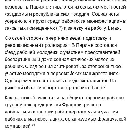
резервы, в Париж стягиваются из сельских местно­стей
жандармы и республиканская гвар­дия. Социалисты
усердно агитируют среди рабочих за манифестации» в
за­крытых помещениях (!?) и за явку на работу 1 мая.
Со своей стороны энергично ведет под­готовку и
революционный пролетариат. В Париже состоялся
с’езд рабочей мо­лодежи с участием представителей
бес­партийных и даже социалистических мо­лодых
рабочих. С’езд решил агитировать за стопроцентное
участие молодежи в первомайских манифестациях.
Одновре­менно состоялись с’езды металлистов Па­
рижской области и портовых рабочих в Гавре.
Как на этих с’ездах, так и на общих со­браниях рабочих
крупнейших предприя­тий Франции, решено
добиваться оста­новки работ первого мая и участия
рабо­чих в манифестациях, организуемых французской
компартией **