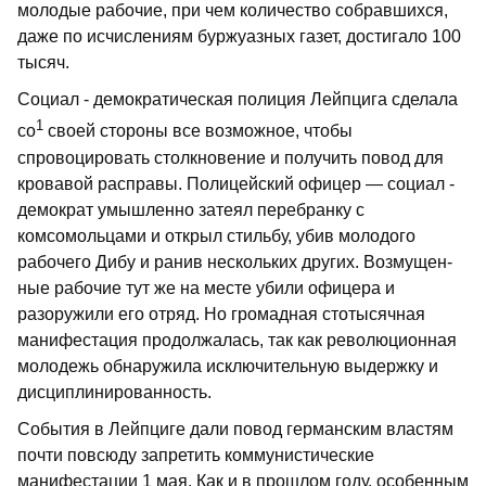
молодые рабочие, при чем количество собравшихся,
даже по исчислениям буржуазных газет, достигало 100
тысяч.
Социал - демократическая поли­ция Лейпцига сделала
1
со
своей стороны все возможное, чтобы
спровоцировать столкновение и получить повод для
кро­вавой расправы. Полицейский офицер — социал -
демократ умышленно затеял перебранку с
комсомольцами и открыл стильбу, убив молодого
рабочего Дибу и ранив нескольких других. Возмущен­
ные рабочие тут же на месте убили офи­цера и
разоружили его отряд. Но гро­мадная стотысячная
манифестация про­должалась, так как революционная
моло­дежь обнаружила исключительную вы­держку и
дисциплинированность.
События в Лейпциге дали повод гер­манским властям
почти повсюду запре­тить коммунистические
манифестации 1 мая. Как и в прошлом году, особенным