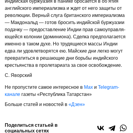
индийская буржуазия в панике бросается в об’ятия
английского импери­ализма и ждет от него защиты от
рево­люции. Верный слуга британского импе­риализма
— Макдональд — готов бро­сить индийской буржуазии
подачку — предоставление Индии прав самоуправля­
ющейся колонии (доминиона). Сделка предполагается
именно в таком духе. Но трудящиеся массы Индии
едва ли удов­летворятся ею. Майские дни легко могут
превратиться в решающие дни борьбы индийского
крестьянства в пролетариата за свое освобождение.
С. Яворский
Не пропустите самое интересное в
Max
и
Telegram-
канале
газеты «Республика Татарстан»
Больше статей и новостей в
«Дзен»
Поделиться статьей в
социальных сетях