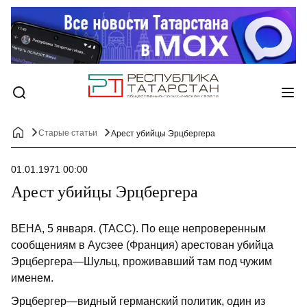
Старые статьи
Арест убийцы Эрцбергера
01.01.1971 00:00
Арест убийцы Эрцбергера
ВЕНА, 5 января. (ТАСС). По еще непроверенным
сообщениям в Аусзее (Франция) арестован убийца
Эрцбергера—Шульц, проживавший там под чужим
именем.
Эрцбергер—видный германский политик, один из