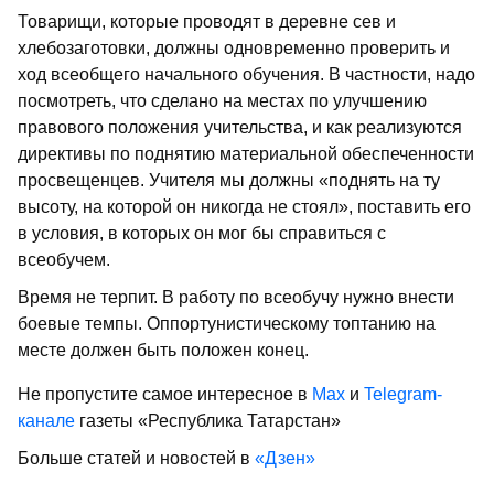
Товарищи, которые проводят в дерев­не сев и
хлебозаготовки, должны одно­временно проверить и
ход всеобщего начального обучения. В частности, надо
посмотреть, что сделано на местах по улучшению
правового положения учи­тельства, и как реализуются
директивы по поднятию материальной обеспечен­ности
просвещенцев. Учителя мы дол­жны «поднять на ту
высоту, на которой он никогда не стоял», поставить его
в условия, в которых он мог бы справиться с
всеобучем.
Время не терпит. В работу по всеобу­чу нужно внести
боевые темпы. Оп­портунистическому топтанию на
месте должен быть положен конец.
Не пропустите самое интересное в
Max
и
Telegram-
канале
газеты «Республика Татарстан»
Больше статей и новостей в
«Дзен»