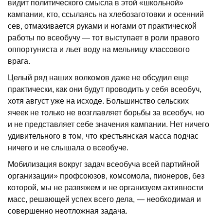
видит политического смысла в этой «школь­ной»
кампании, кто, ссылаясь на хлебо­заготовки и осенний
сев, отмахивается руками и ногами от практической
рабо­ты по всеобучу — тот выступает в роли правого
оппортуниста и льет воду на мельницу классового
врага.
Целый ряд наших волкомов даже не обсудил еще
практически, как они будут проводить у себя всеобуч,
хотя август уже на исходе. Большинство сельских
ячеек не только не возглавляет борьбы за всеобуч, но
и не представляет себе значения кампании. Нет ничего
уди­вительного в том, что крестьянская мас­са подчас
ничего и не слышала о все­обуче.
Мобилизация вокруг задач всеобуча всей партийной
организации» профсо­юзов, комсомола, пионеров, без
которой, мы не развяжем и не организуем активно­сти
масс, решающей успех всего дела, — необходимая и
совершенно неотложная задача.