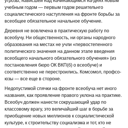
угро­зы, нависшей над начинающимся на-днях новым
учебным годом — первым го­дом решительнго
социалистического на­ступления на фронте борьбы за
все­общее обязательное начальное обучение.
Деревня не вовлечена в практическую работу по
всеобучу. Ни общественность, ни органы народного
образования на местах не учли «первостепенного
поли­тического значения на данном этапе вве­дения
всеобщего начального обязатель­ного обучения» (из
постановления бюро ОК ВКП(б) о всеобуче) и
соответствен­но не перестроились. Комсомол, профсо­
юзы — все еще в стороне.
Недопустимой спячки на фронте все­обуча нет иного
названия, как проявле­ние правого уклона на практике.
Все­обуч должен нанести сокрушающий удар по
классовому врагу, это величайший шаг в борьбе за
приобщение новых миллио­нов к социалистической
культуре, к стро­ительству социализма и тот, кто не