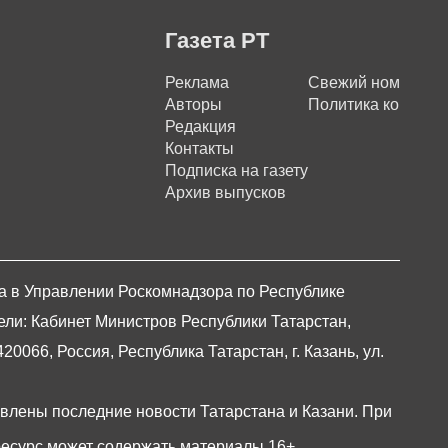
Газета РТ
Реклама
Свежий номер
Авторы
Политика конфиде
Редакция
Контакты
Подписка на газету
Архив выпусков
на в Управлении Роскомнадзора по Республике
ели: Кабинет Министров Республики Татарстан,
066, Россия, Республика Татарстан, г. Казань, ул.
авлены последние новости Татарстана и Казани. При
есурс может содержать материалы 16+