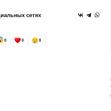
циальных сетях
0
0
0