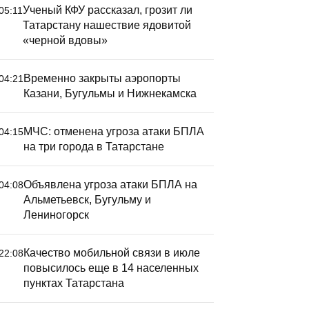
Ученый КФУ рассказал, грозит ли
05:11
Татарстану нашествие ядовитой
«черной вдовы»
Временно закрыты аэропорты
04:21
Казани, Бугульмы и Нижнекамска
МЧС: отменена угроза атаки БПЛА
04:15
на три города в Татарстане
Объявлена угроза атаки БПЛА на
04:08
Альметьевск, Бугульму и
Лениногорск
Качество мобильной связи в июле
22:08
повысилось еще в 14 населенных
пунктах Татарстана