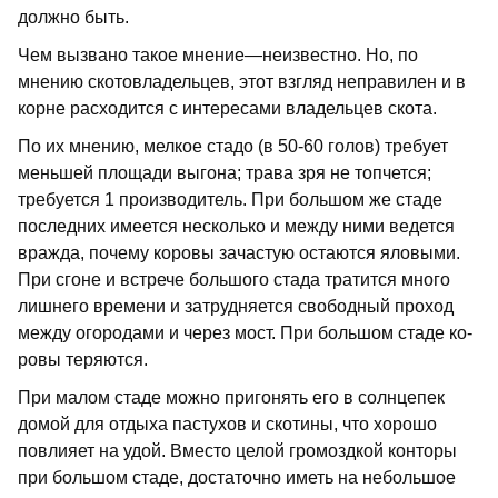
должно быть.
Чем вызвано такое мнение—неизвестно. Но, по
мнению скотовладельцев, этот взгляд неправилен и в
корне расходится с интере­сами владельцев скота.
По их мнению, мелкое стадо (в 50-60 го­лов) требует
меньшей площади выгона; тра­ва зря не топчется;
требуется 1 производи­тель. При большом же стаде
последних имеется несколько и между ними ведется
вражда, почему коровы зачастую остаются яловыми.
При сгоне и встрече большого ста­да тратится много
лишнего времени и за­трудняется свободный проход
между огоро­дами и через мост. При большом стаде ко­
ровы теряются.
При малом стаде можно пригонять его в солнцепек
домой для отдыха пастухов и скотины, что хорошо
повлияет на удой. Вместо целой громоздкой конторы
при боль­шом стаде, достаточно иметь на небольшое