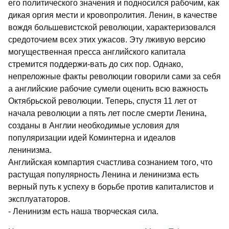
его политического значения и подносился рабочим, как
дикая оргия мести и кровопролития. Ленин, в качестве
вождя большевистской революции, характеризовался
средоточием всех этих ужасов. Эту лживую версию
могущественная пресса английского капитала
стремится поддержи-вать до сих пор. Однако,
непреложные факты революции говорили сами за себя
а английские рабочие сумели оценить всю важность
Октябрьской революции. Теперь, спустя 11 лет от
начала революции а пять лет после смерти Ленина,
созданы в Англии необходимые условия для
популяризации идей Коминтерна и идеалов
ленинизма.
Английская компартия счастлива сознанием того, что
растущая популярность Ленина и ленинизма есть
верный путь к успеху в борьбе против капиталистов и
эксплуататоров.
- Ленинизм есть наша творческая сила.