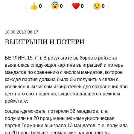
0
0
0
0
18.06.2013 08:17
ВЫИГРЫШИ И ПОТЕРИ
БЕРЛИН. 15. (Т). В результате выбо­ров в рейхстаг
выявилась следующая картина выигрышей и потерь
мандатов по сравнению с числом мандатов, ко­торое
каждая партия должна была бы получить в связи с
увеличенным чис­лом избирателей для сохранения про­
центного соотношения, существовавшего прежнем
рейхстаге:
социал-демократы потеряли 36 мандатов, т. е.
получили на 20 проц, мень­ше: коммунистическая
партия Германии выиграла 13 мандатов, т. е. получила
на 20 проц. больше; германские нацио­налисты