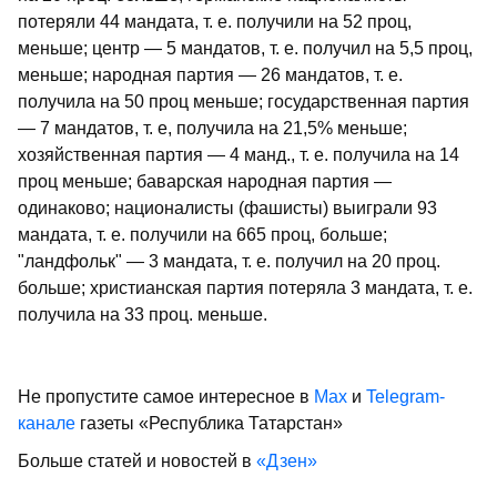
потеряли 44 мандата, т. е. по­лучили на 52 проц,
меньше; центр — 5 мандатов, т. е. получил на 5,5 проц,
меньше; народная партия — 26 мандатов, т. е.
получила на 50 проц меньше; го­сударственная партия
— 7 мандатов, т. е, получила на 21,5% меньше;
хозяйствен­ная партия — 4 манд., т. е. получила на 14
проц меньше; баварская народная пар­тия —
одинаково; националисты (фаши­сты) выиграли 93
мандата, т. е. полу­чили на 665 проц, больше;
"ландфольк" — 3 мандата, т. е. получил на 20 проц.
больше; христианская партия потеряла 3 мандата, т. е.
получила на 33 проц. меньше.
Не пропустите самое интересное в
Max
и
Telegram-
канале
газеты «Республика Татарстан»
Больше статей и новостей в
«Дзен»