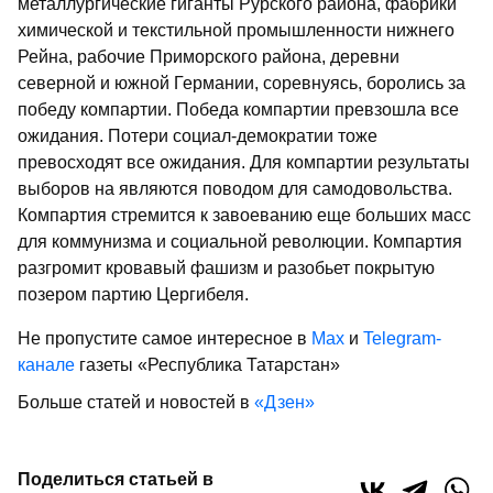
металлургиче­ские гиганты Рурского района, фабри­ки
химической и текстильной промыш­ленности нижнего
Рейна, рабочие При­морского района, деревни
северной и южной Германии, соревнуясь, боролись за
победу компартии. Победа компар­тии превзошла все
ожидания. Потери социал-демократии тоже
превосходят все ожидания. Для компартии резуль­таты
выборов на являются поводом для самодовольства.
Компартия стре­мится к завоеванию еще больших масс
для коммунизма и социальной революции. Компартия
разгромит кровавый фашизм и разобьет покры­тую
позером партию Цергибеля.
Не пропустите самое интересное в
Max
и
Telegram-
канале
газеты «Республика Татарстан»
Больше статей и новостей в
«Дзен»
Поделиться статьей в