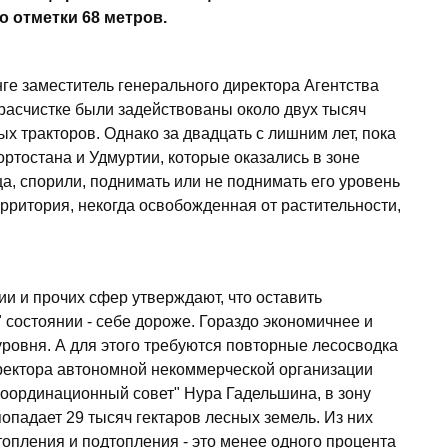
о отметки 68 метров.
е заместитель генерального директора Агентства
 расчистке были задействованы около двух тысяч
х тракторов. Однако за двадцать с лишним лет, пока
ортостана и Удмуртии, которые оказались в зоне
, спорили, поднимать или не поднимать его уровень
ерритория, некогда освобожденная от растительности,
ии и прочих сфер утверждают, что оставить
состоянии - себе дороже. Гораздо экономичнее и
 уровня. А для этого требуются повторные лесосводка
иректора автономной некоммерческой организации
оординационный совет" Нура Гадельшина, в зону
падает 29 тысяч гектаров лесных земель. Из них
топления и подтопления - это менее одного процента