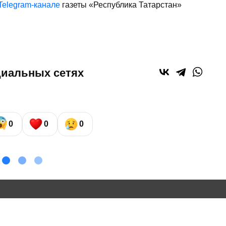
Telegram-канале
газеты «Республика Татарстан»
циальных сетях
0
0
0
СВО
Общество