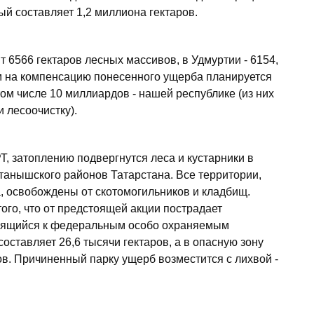
ый составляет 1,2 миллиона гектаров.
 6566 гектаров лесных массивов, в Удмуртии - 6154,
ам на компенсацию понесенного ущерба планируется
том числе 10 миллиардов - нашей республике (из них
 лесоочистку).
Т, затоплению подвергнутся леса и кустарники в
танышского районов Татарстана. Все территории,
 освобождены от скотомогильников и кладбищ.
ого, что от предстоящей акции пострадает
осящийся к федеральным особо охраняемым
ставляет 26,6 тысячи гектаров, а в опасную зону
ов. Причиненный парку ущерб возместится с лихвой -