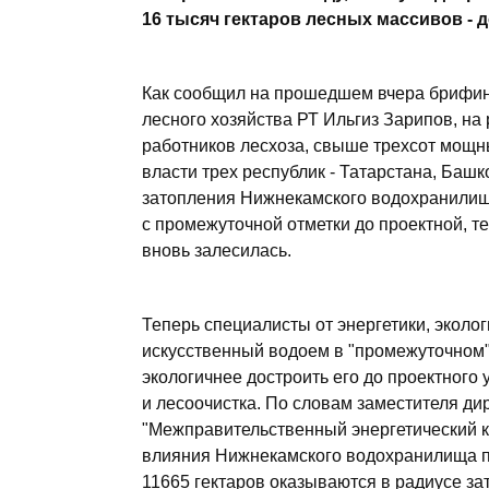
16 тысяч гектаров лесных массивов - д
Как сообщил на прошедшем вчера брифинг
лесного хозяйства РТ Ильгиз Зарипов, на
работников лесхоза, свыше трехсот мощны
власти трех республик - Татарстана, Башк
затопления Нижнекамского водохранилища
с промежуточной отметки до проектной, т
вновь залесилась.
Теперь специалисты от энергетики, эколог
искусственный водоем в "промежуточном" 
экологичнее достроить его до проектного
и лесоочистка. По словам заместителя д
"Межправительственный энергетический к
влияния Нижнекамского водохранилища по
11665 гектаров оказываются в радиусе за