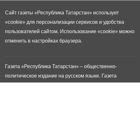
Сайт газеты «Республика Татарстан»
использует
«cookie»
для персонализации сервисов и удобства
пользователей сайтом. Использование «cookie» можно
отменить в настройках браузера.
Газета «Республика Татарстан» – общественно-
политическое издание на русском языке. Газета
зарегистрирована в Управлении Роскомнадзора по
Республике Татарстан. Регистрационный номер: серия
ПИ №ТУ16-01757 от 23 августа 2023 г. Основана в
1917 году. Учредители: Кабинет Министров Республики
Татарстан, Государственный Совет Республики
Татарстан. Главный редактор Угаров Алексей