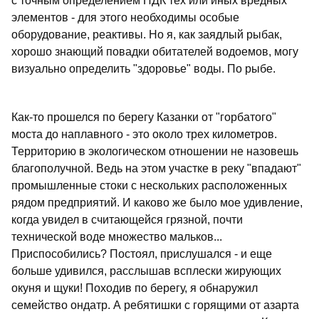
с точным определением ПДК тех или иных вредных
элементов - для этого необходимы особые
оборудование, реактивы. Но я, как заядлый рыбак,
хорошо знающий повадки обитателей водоемов, могу
визуально определить "здоровье" воды. По рыбе.
Как-то прошелся по берегу Казанки от "горбатого"
моста до наплавного - это около трех километров.
Территорию в экологическом отношении не назовешь
благополучной. Ведь на этом участке в реку "впадают"
промышленные стоки с нескольких расположенных
рядом предприятий. И каково же было мое удивление,
когда увидел в считающейся грязной, почти
технической воде множество мальков...
Приспособились? Постоял, прислушался - и еще
больше удивился, расслышав всплески жирующих
окуня и щуки! Походив по берегу, я обнаружил
семейство ондатр. А ребятишки с горящими от азарта