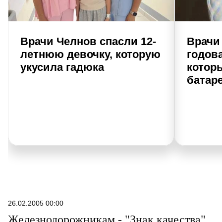
Врачи Челнов спасли 12-
Врачи
летнюю девочку, которую
годова
укусила гадюка
котор
батар
26.02.2005 00:00
Железнодорожникам - "Знак качества"