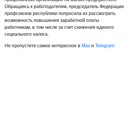
Обращаясь к работодателям, председатель Федерации
профсоюзов республики попросила их рассмотреть
возможность повышения заработной платы
работникам, в том числе за счет снижения единого
социального налога.
Не пропустите самое интересное в
Max
и
Telegram-
канале
газеты «Республика Татарстан»
Больше статей и новостей в
«Дзен»
Поделиться статьей в
социальных сетях
0
0
0
0