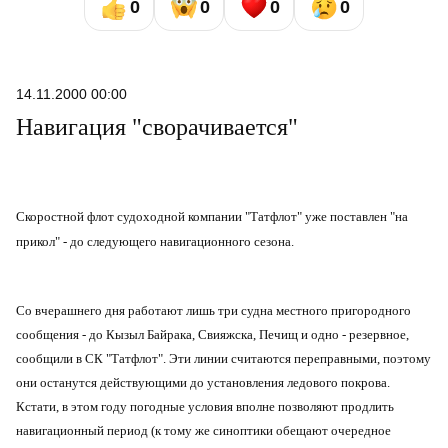
0
0
0
0
14.11.2000 00:00
Навигация "сворачивается"
Скоростной флот судоходной компании "Татфлот" уже поставлен "на
прикол" - до следующего навигационного сезона.
Со вчерашнего дня работают лишь три судна местного пригородного
сообщения - до Кызыл Байрака, Свияжска, Печищ и одно - резервное,
сообщили в СК "Татфлот". Эти линии считаются переправными, поэтому
они останутся действующими до установления ледового покрова.
Кстати, в этом году погодные условия вполне позволяют продлить
навигационный период (к тому же синоптики обещают очередное