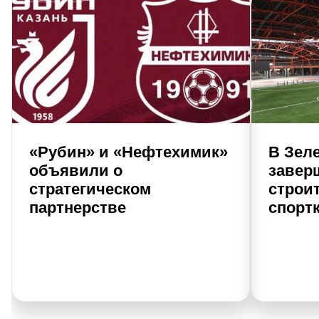
«Рубин» и «Нефтехимик»
В Зел
объявили о
завер
стратегическом
строи
партнерстве
спорт