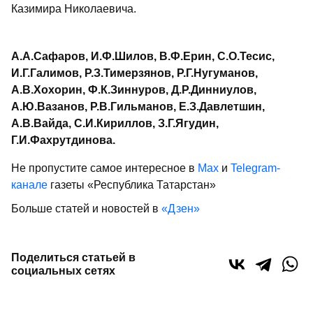
Казимира Николаевича.
А.А.Сафаров, И.Ф.Шилов, В.Ф.Ерин, С.О.Тесис,
И.Г.Галимов, Р.З.Тимерзянов, Р.Г.Нугуманов,
А.В.Хохорин, Ф.К.Зиннуров, Д.Р.Динниулов,
А.Ю.Вазанов, Р.В.Гильманов, Е.З.Давлетшин,
А.В.Вайда, С.И.Кириллов, З.Г.Ягудин,
Г.И.Фахрутдинова.
Не пропустите самое интересное в
Max
и
Telegram-
канале
газеты «Республика Татарстан»
Больше статей и новостей в
«Дзен»
Поделиться статьей в
социальных сетях