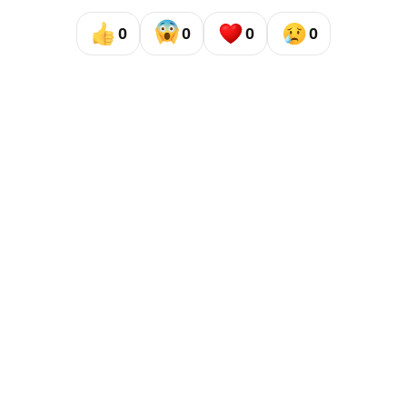
0
0
0
0
Сайт газеты «Республика Татарстан»
использует
«cookie»
для персонализации сервисов и удобства
пользователей сайтом. Использование «cookie» можно
отменить в настройках браузера.
Газета «Республика Татарстан» – общественно-
политическое издание на русском языке. Газета
зарегистрирована в Управлении Роскомнадзора по
Республике Татарстан. Регистрационный номер: серия