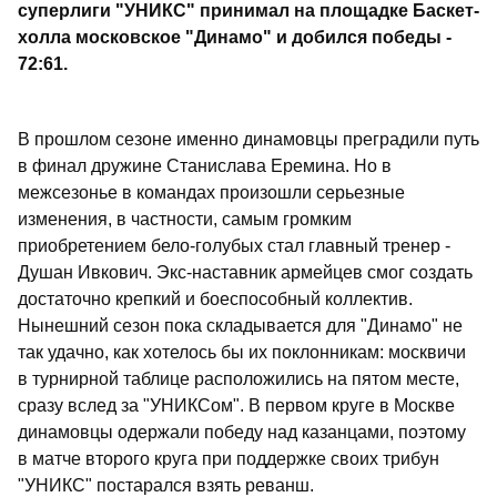
суперлиги "УНИКС" принимал на площадке Баскет-
холла московское "Динамо" и добился победы -
72:61.
В прошлом сезоне именно динамовцы преградили путь
в финал дружине Станислава Еремина. Но в
межсезонье в командах произошли серьезные
изменения, в частности, самым громким
приобретением бело-голубых стал главный тренер -
Душан Ивкович. Экс-наставник армейцев смог создать
достаточно крепкий и боеспособный коллектив.
Нынешний сезон пока складывается для "Динамо" не
так удачно, как хотелось бы их поклонникам: москвичи
в турнирной таблице расположились на пятом месте,
сразу вслед за "УНИКСом". В первом круге в Москве
динамовцы одержали победу над казанцами, поэтому
в матче второго круга при поддержке своих трибун
"УНИКС" постарался взять реванш.