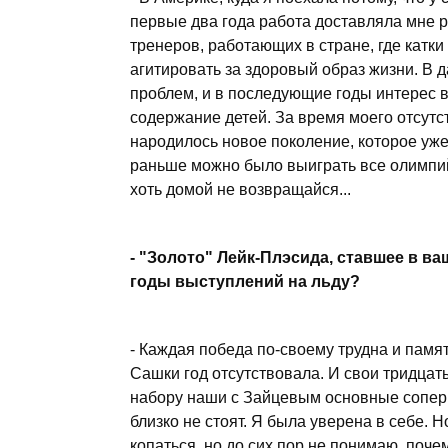
первые два года работа доставляла мне р
тренеров, работающих в стране, где катки
агитировать за здоровый образ жизни. В 
проблем, и в последующие годы интерес в
содержание детей. За время моего отсутс
народилось новое поколение, которое уже
раньше можно было выиграть все олимпийс
хоть домой не возвращайся...
- "Золото" Лейк-Плэсида, ставшее в ва
годы выступлений на льду?
- Каждая победа по-своему трудна и памят
Сашки год отсутствовала. И свои тридцать
набору наши с Зайцевым основные соперн
близко не стоят. Я была уверена в себе. Н
копаться, но до сих пор не понимаю, поч