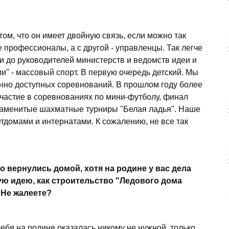
ом, что он имеет двойную связь, если можно так
 профессионалы, а с другой - управленцы. Так легче
ти до руководителей министерств и ведомств идеи и
и" - массовый спорт. В первую очередь детский. Мы
нно доступных соревнований. В прошлом году более
участие в соревнованиях по мини-футболу, финал
наменитые шахматные турниры "Белая ладья". Наше
тдомами и интернатами. К сожалению, не все так
о вернулись домой, хотя на родине у вас дела
ую идею, как строительство "Ледового дома
 Не жалеете?
 себя на родине оказалась никому не нужной, только