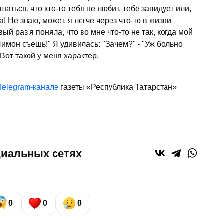
аться, что кто-то тебя не любит, тебе завидует или,
на! Не знаю, может, я легче через что-то в жизни
ый раз я поняла, что во мне что-то не так, когда мой
имон съешь!" Я удивилась: "Зачем?" - "Уж больно
Вот такой у меня характер.
Telegram-канале
газеты «Республика Татарстан»
циальных сетях
0
0
0