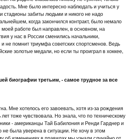
адость. Мне было интересно наблюдать и учиться у
 и стадионы забиты людьми и никого не надо
дальнейшем, когда закончился контракт, было немало
 моей работе был направлен, в основном, на
твия у нас в России сменились начальники,
 и не помнит триумфа советских спортсменов. Ведь
кие золотые медали, но если ты проиграл в хоккее,
шей биографии третьим, - самое трудное за все
на. Мне хотелось его завоевать, хотя из-за рождения
 лет тоже чувствовала. Но знала, что по техническому
ики - американцы Тай Бабилония и Ренди Гарднер и
о не была уверена в ситуации. Не хочу в этом
ему об изменениях в правилах мы узнали случайно от