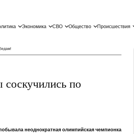
литика
Экономика
СВО
Общество
Происшествия
бедам!
 соскучились по
 побывала неоднократная олимпийская чемпионка