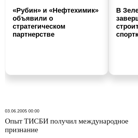
«Рубин» и «Нефтехимик»
В Зел
объявили о
завер
стратегическом
строи
партнерстве
спорт
03.06.2005 00:00
Опыт ТИСБИ получил международное
признание