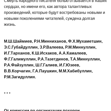
Смерть народного писателя болью отзывается в наших
сердцах, но имени его, как автора талантливых
произведений, которые будут востребованы новыми и
новыми поколениями читателей, суждена долгая
жизнь.
М.Ш.Шаймиев, Р.Н.Минниханов, Ф.Х.Мухаметшин,
Э.С.Губайдуллин, З.Р.Валеева, Р.М.Миннуллин,
И.Г.Тарханов, К.Ш.Исхаков, А.А.Камалеев,
Ф.Г.Галимуллин, Р.А.Тазетдинов, Т.А.Миннуллин,
Р.А.Файзуллин, Ш.Г.Галиев, И.Г.Юзеев,
В.В.Корчагин, Г.А.Паушкин, М.М.Хабибуллин,
Р.М.Загидуллин.
* * *
От комиссии по организации похорон