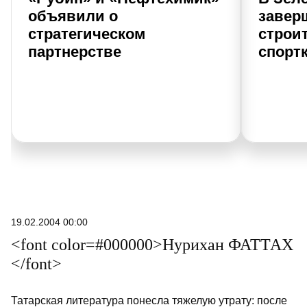
объявили о
завер
стратегическом
строи
партнерстве
спорт
19.02.2004 00:00
<font color=#000000>Нурихан ФАТТАХ
</font>
Татарская литература понесла тяжелую утрату: после