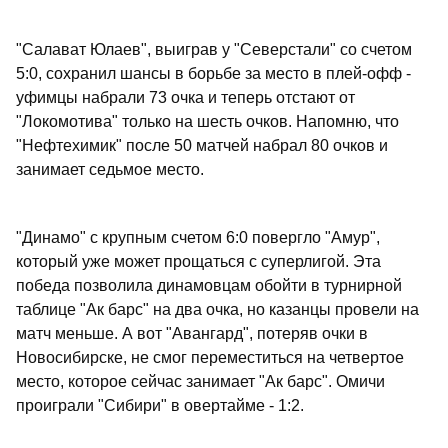
"Салават Юлаев", выиграв у "Северстали" со счетом
5:0, сохранил шансы в борьбе за место в плей-офф -
уфимцы набрали 73 очка и теперь отстают от
"Локомотива" только на шесть очков. Напомню, что
"Нефтехимик" после 50 матчей набрал 80 очков и
занимает седьмое место.
"Динамо" с крупным счетом 6:0 повергло "Амур",
который уже может прощаться с суперлигой. Эта
победа позволила динамовцам обойти в турнирной
таблице "Ак барс" на два очка, но казанцы провели на
матч меньше. А вот "Авангард", потеряв очки в
Новосибирске, не смог переместиться на четвертое
место, которое сейчас занимает "Ак барс". Омичи
проиграли "Сибири" в овертайме - 1:2.