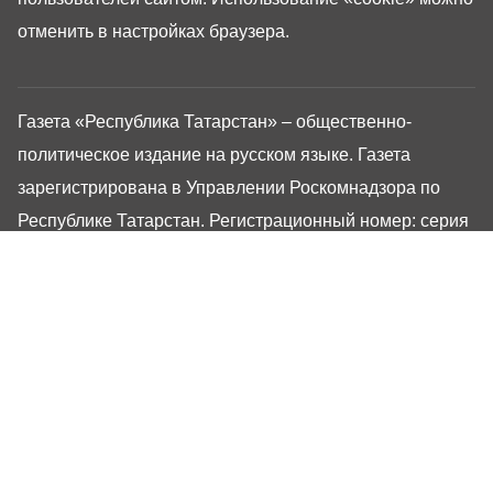
отменить в настройках браузера.
Газета «Республика Татарстан» – общественно-
политическое издание на русском языке. Газета
зарегистрирована в Управлении Роскомнадзора по
Республике Татарстан. Регистрационный номер: серия
ПИ №ТУ16-01757 от 23 августа 2023 г. Основана в
1917 году. Учредители: Кабинет Министров Республики
Татарстан, Государственный Совет Республики
Татарстан. Главный редактор Угаров Алексей
Евгеньевич. Адрес редакции: 420066, Россия,
Республика Татарстан, г. Казань, ул. Декабристов, 2
Сайт газеты РТ-Онлайн основан в 2001 году,
обладатель «Золотого гонга» и «Хрустального пера».