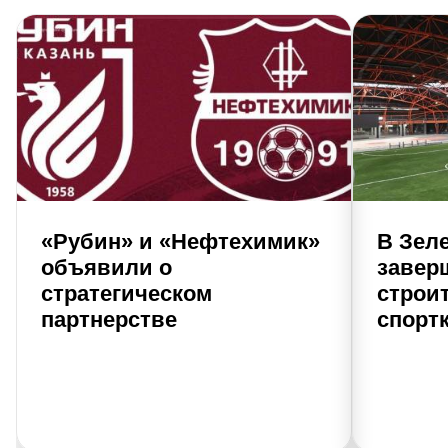
«Рубин» и «Нефтехимик»
В Зел
объявили о
завер
стратегическом
строи
партнерстве
спорт