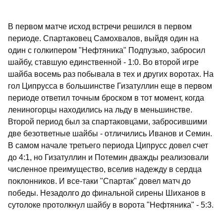
В первом матче исход встречи решился в первом
периоде. Спартаковец Самохвалов, выйдя один на
один с голкипером "Нефтяника" Подпузько, забросил
шайбу, ставшую единственной - 1:0. Во второй игре
шайба восемь раз побывала в тех и других воротах. На
гол Ципрусса в большинстве Гизатуллин еще в первом
периоде ответил точным броском в тот момент, когда
лениногорцы находились на льду в меньшинстве.
Второй период был за спартаковцами, забросившими
две безответные шайбы - отличились Иванов и Семин.
В самом начале третьего периода Ципрусс довел счет
до 4:1, но Гизатуллин и Потемин дважды реализовали
численное преимущество, вселив надежду в сердца
поклонников. И все-таки "Спартак" довел матч до
победы. Незадолго до финальной сирены Шиханов в
сутолоке протолкнул шайбу в ворота "Нефтяника" - 5:3.