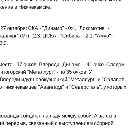
ажение в Нижнекамске.
7 октября: СКА - "Динамо" - 0:4, "Локомотив" -
ллург" (Мг) - 2:3, ЦСКА - "Сибирь" - 2:1, "Амур" -
3:0.
месте - 37 очков. Впереди "Динамо" - 41 очко. Следом
огорский "Металлург" - по 35 очков. У
 Впереди идут новокузнецкий "Металлург" и "Салават
ют нижнекамцев "Авангард" и "Северсталь", у которых
команды сойдутся на льду между собой. А затем в
ый перерыв, связанный с выступлением сборной