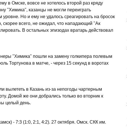
ему в Омске, вовсе не хотелось второй раз кряду
ну "Химика", казанцы не могли переиграть
 уровне. Но и ему не удалось среагировать на бросок
, скорее всего, не ожидал, что нападающий "Ак
улировать. В остальных эпизодах вратарь действовал
ренеры "Химика" пошли на замену голкипера полевым
роль Тортунова в матче, - через 15 секунд в воротах
ли вылететь в Казань из-за непогоды чартерным
ту. Домой же они добрались только во вторник к
квы целый день.
к) - 7:3 (1:0, 2:1, 4:2). 27 октября. Омск. СКК им.