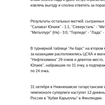
извлечь выгоду и сполна ответить за пор
Результаты остальных матчей, сыгранных 2
"Салават Юлаев" - 1:1, "Северсталь" - "Мета
"Металлург" (Нк) - 3:0, "Торпедо" - "Лада" - 
В турнирной таблице "Ак барс" на втором 
за казанцами расположились ЦСКА и магнит
"Нефтехимика" 29 очков и девятое место.
Юлаев", набравшие по 31 очку, а подпира
по 24 очка.
31 октября в Нижнекамске татарстанские 
чемпионате суперлиги наступит 12-дневн
России в "Кубке Карьяллы" в Финляндии.