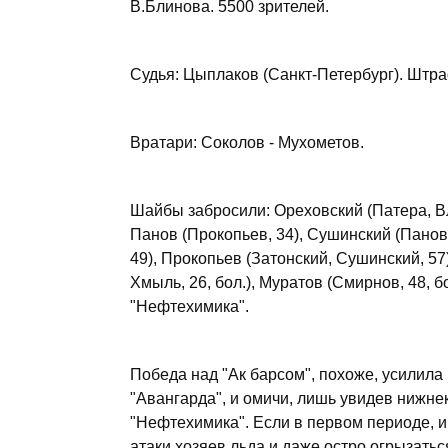
В.Блинова. 5500 зрителей.
Судья: Цыплаков (Санкт-Петербург). Штра
Вратари: Соколов - Мухометов.
Шайбы забросили: Ореховский (Патера, Вла
Панов (Прокопьев, 34), Сушинский (Панов
49), Прокопьев (Затонский, Сушинский, 57)
Хмыль, 26, бол.), Муратов (Смирнов, 48, бо
"Нефтехимика".
Победа над "Ак барсом", похоже, усилил
"Авангарда", и омичи, лишь увидев нижне
"Нефтехимика". Если в первом периоде, и
атаки хозяев льда и даже остро огрызатьс