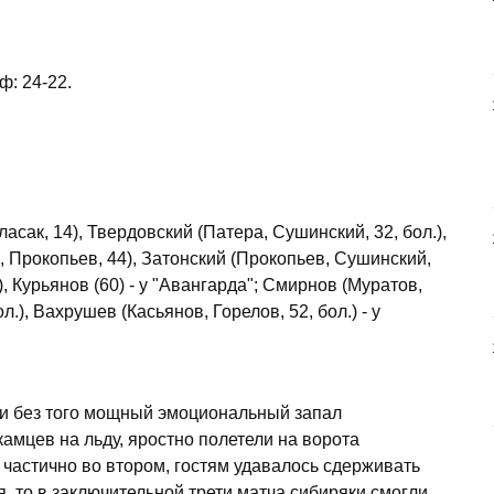
ф: 24-22.
сак, 14), Твердовский (Патера, Сушинский, 32, бол.),
, Прокопьев, 44), Затонский (Прокопьев, Сушинский,
, Курьянов (60) - у "Авангарда"; Смирнов (Муратов,
л.), Вахрушев (Касьянов, Горелов, 52, бол.) - у
а и без того мощный эмоциональный запал
камцев на льду, яростно полетели на ворота
 частично во втором, гостям удавалось сдерживать
я, то в заключительной трети матча сибиряки смогли