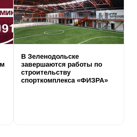
В Зеленодольске
Г
ом
завершаются работы по
и
строительству
«
спорткомплекса «ФИЗРА»