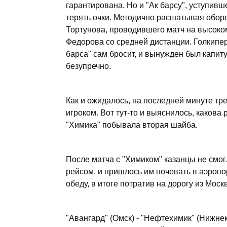
гарантирована. Но и "Ак барсу", уступивш
терять очки. Методично расшатывая оборо
Тортунова, проводившего матч на высоком
Федорова со средней дистанции. Голкипер
барса" сам бросит, и вынужден был капит
безупречно.
Как и ожидалось, на последней минуте т
игроком. Вот тут-то и выяснилось, какова 
"Химика" побывала вторая шайба.
После матча с "Химиком" казанцы не смог
рейсом, и пришлось им ночевать в аэропор
обеду, в итоге потратив на дорогу из Мос
"Авангард" (Омск) - "Нефтехимик" (Нижнекамс