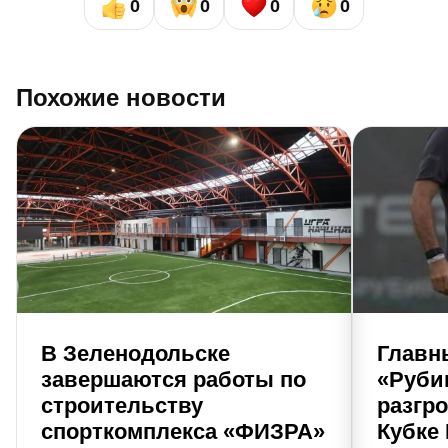
0
0
0
0
Похожие новости
В Зеленодольске
Главн
завершаются работы по
«Руби
строительству
разгр
спорткомплекса «ФИЗРА»
Кубке