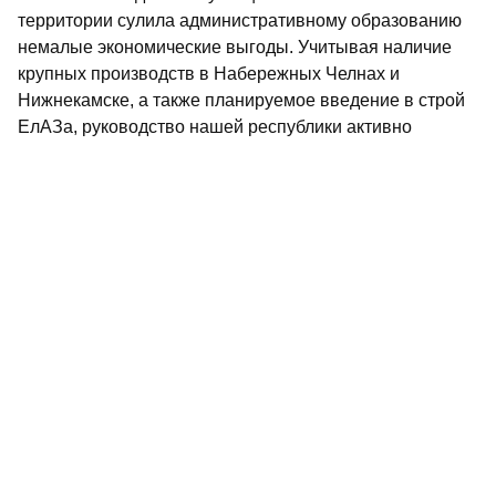
территории сулила административному образованию
немалые экономические выгоды. Учитывая наличие
крупных производств в Набережных Челнах и
Нижнекамске, а также планируемое введение в строй
ЕлАЗа, руководство нашей республики активно
лоббировало строительство АЭС именно в Татарии.
Москва пошла навстречу этим пожеланиям.
Однако дальнейшее развитие событий В.Иванов
называет откровенной авантюрой. Даже образование
Новошешминского района в 1983 году с перспективой
его расширения и преобразования в Камскополянский
было, по мнению автора письма, поспешным. Он
повторяет как уже известные недостатки строительства
АЭС, так и малоизвестные. В этом списке -
непродуманный, хотя и амбициозный проект станции,
крайне сомнительное, с точки зрения специалистов, ее
расположение на геологическом разломе, неудачный