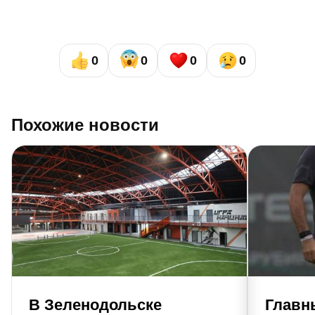
0
0
0
0
Похожие новости
В Зеленодольске
Главн