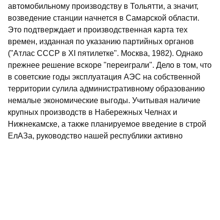
автомобильному производству в Тольятти, а значит,
возведение станции начнется в Самарской области.
Это подтверждает и производственная карта тех
времен, изданная по указанию партийных органов
("Атлас СССР в XI пятилетке". Москва, 1982). Однако
прежнее решение вскоре "переиграли". Дело в том, что
в советские годы эксплуатация АЭС на собственной
территории сулила административному образованию
немалые экономические выгоды. Учитывая наличие
крупных производств в Набережных Челнах и
Нижнекамске, а также планируемое введение в строй
ЕлАЗа, руководство нашей республики активно
лоббировало строительство АЭС именно в Татарии.
Москва пошла навстречу этим пожеланиям.
Однако дальнейшее развитие событий В.Иванов
называет откровенной авантюрой. Даже образование
Новошешминского района в 1983 году с перспективой