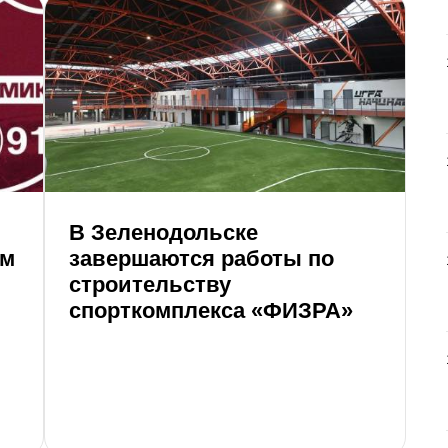
В Зеленодольске
Г
ом
завершаются работы по
и
строительству
«
спорткомплекса «ФИЗРА»