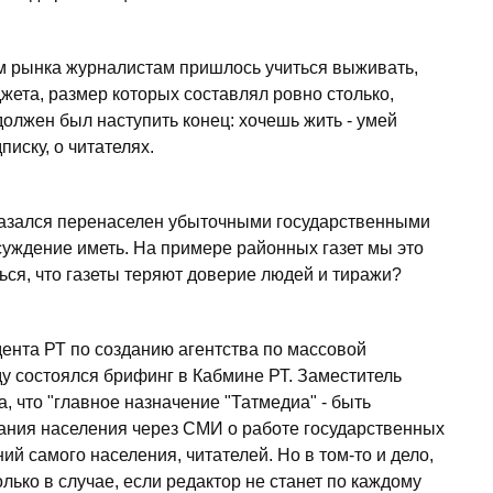
ом рынка журналистам пришлось учиться выживать,
джета, размер которых составлял ровно столько,
должен был наступить конец: хочешь жить - умей
писку, о читателях.
казался перенаселен убыточными государственными
уждение иметь. На примере районных газет мы это
ся, что газеты теряют доверие людей и тиражи?
ента РТ по созданию агентства по массовой
у состоялся брифинг в Кабмине РТ. Заместитель
 что "главное назначение "Татмедиа" - быть
ния населения через СМИ о работе государственных
ий самого населения, читателей. Но в том-то и дело,
олько в случае, если редактор не станет по каждому