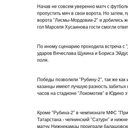
Начав не совсем уверенно матч с футбол
пропустить мяч в свои ворота. Но затем,
ворота "Лисмы-Мордовии-2" и добились 
гол Марселя Хусаинова гости смогли ответ
По иному сценарию проходила встреча с "
ударов Вячеслава Щукина и Бориса Эйдуса
поля.
Победы позволили "Рубину-2", так же как и
казанцы имеют лучшую разность забитых 
часов на стадионе "Локомотив" в Юдино эт
Кроме "Рубина-2" в чемпионате МФС "При
Татарстана - челнинский "Сатурн" и нижн
матчу. Нижнекамцы проиграли балашовском