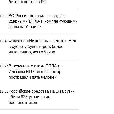
безопасность» в РТ
ВС России поразили склады с
13:50
ударными БПЛА и комплектующими
к ним на Украине
Факел на «Нижнекамскнефтехиме»
13:45
в субботу будет гореть более
интенсивно, чем обычно
лавный тренер «Рубина»
«Рубин» 
звинился за разгром от
разгромн
В результате атаки БПЛА на
13:24
Родины» в Кубке России
московск
Ильском НПЗ возник пожар,
пострадали пять человек
счетом 0:
Российские средства ПВО за сутки
12:53
сбили 828 украинских
беспилотников