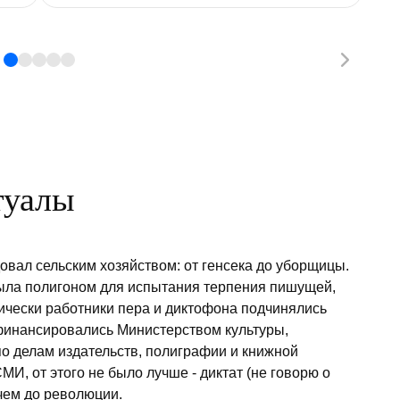
туалы
довал сельским хозяйством: от генсека до уборщицы.
была полигоном для испытания терпения пишущей,
чески работники пера и диктофона подчинялись
финансировались Министерством культуры,
о делам издательств, полиграфии и книжной
СМИ, от этого не было лучше - диктат (не говорю о
чем до революции.