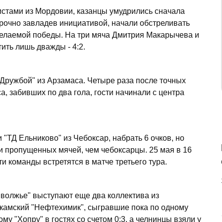
истами из Мордовии, казанцы умудрились сначала
 прочно завладев инициативой, начали обстреливать
желаемой победы. На три мяча Дмитрия Макарычева и
ить лишь дважды - 4:2.
Дружбой" из Арзамаса. Четыре раза после точных
, забивших по два гола, гости начинали с центра
 "ТД Ельниково" из Чебоксар, набрать 6 очков, но
и пропущенных мячей, чем чебоксарцы. 25 мая в 16
и команды встретятся в матче третьего тура.
волжье" выступают еще два коллектива из
екамский "Нефтехимик", сыгравшие пока по одному
у "Хопру" в гостях со счетом 0:3, а челнинцы взяли у