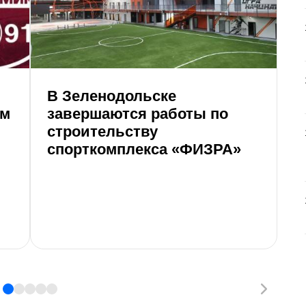
В Зеленодольске
Г
ом
завершаются работы по
и
строительству
«
спорткомплекса «ФИЗРА»