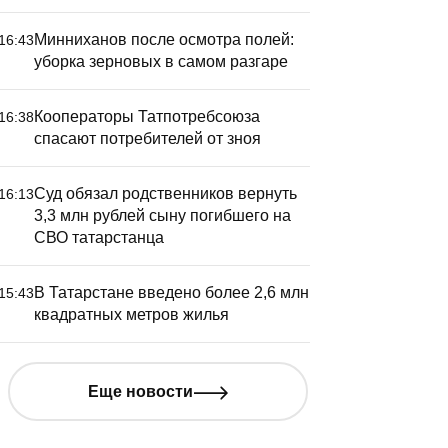
Минниханов после осмотра полей:
16:43
уборка зерновых в самом разгаре
Кооператоры Татпотребсоюза
16:38
лавный тренер «Рубина»
«Рубин» 
спасают потребителей от зноя
звинился за разгром от
разгромн
Родины» в Кубке России
московск
Суд обязал родственников вернуть
16:13
счетом 0:
3,3 млн рублей сыну погибшего на
СВО татарстанца
В Татарстане введено более 2,6 млн
15:43
квадратных метров жилья
Еще новости