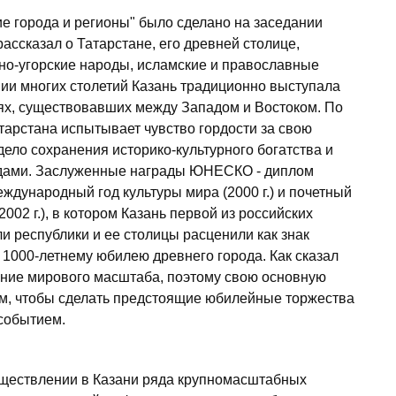
е города и регионы" было сделано на заседании
ссказал о Татарстане, его древней столице,
но-угорские народы, исламские и православные
нии многих столетий Казань традиционно выступала
ях, существовавших между Западом и Востоком. По
тарстана испытывает чувство гордости за свою
дело сохранения историко-культурного богатства и
дами. Заслуженные награды ЮНЕСКО - диплом
ждународный год культуры мира (2000 г.) и почетный
2002 г.), в котором Казань первой из российских
ли республики и ее столицы расценили как знак
1000-летнему юбилею древнего города. Как сказал
ение мирового масштаба, поэтому свою основную
том, чтобы сделать предстоящие юбилейные торжества
событием.
уществлении в Казани ряда крупномасштабных