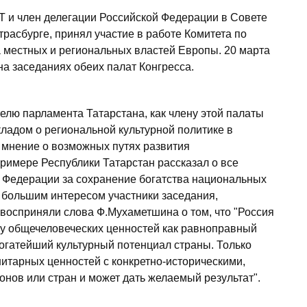
Т и член делегации Российской Федерации в Совете
расбурге, принял участие в работе Комитета по
а местных и региональных властей Европы. 20 марта
а заседаниях обеих палат Конгресса.
елю парламента Татарстана, как члену этой палаты
кладом о региональной культурной политике в
 мнение о возможных путях развития
римере Республики Татарстан рассказал о все
 Федерации за сохранение богатства национальных
С большим интересом участники заседания,
восприняли слова Ф.Мухаметшина о том, что "Россия
му общечеловеческих ценностей как равноправный
богатейший культурный потенциал страны. Только
тарных ценностей с конкретно-историческими,
нов или стран и может дать желаемый результат".