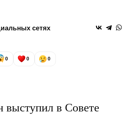
циальных сетях
0
0
0
 выступил в Совете