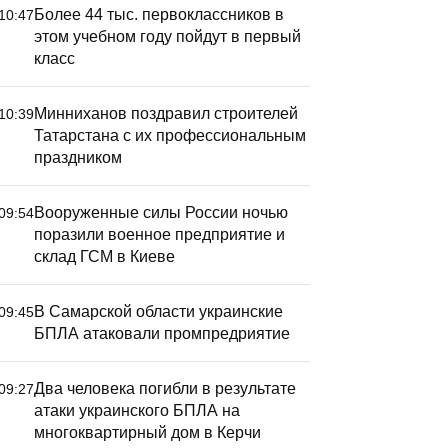
Более 44 тыс. первоклассников в
10:47
этом учебном году пойдут в первый
класс
Минниханов поздравил строителей
10:39
Татарстана с их профессиональным
праздником
Вооруженные силы России ночью
09:54
поразили военное предприятие и
склад ГСМ в Киеве
В Самарской области украинские
09:45
БПЛА атаковали промпредриятие
лавный тренер «Рубина»
«Рубин» 
Два человека погибли в результате
09:27
звинился за разгром от
разгромн
атаки украинского БПЛА на
Родины» в Кубке России
московск
многоквартирный дом в Керчи