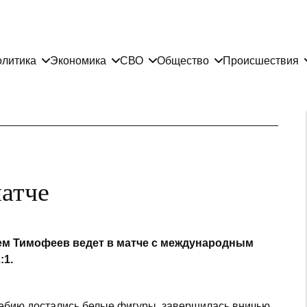
литика
Экономика
СВО
Общество
Происшествия
матче
ем Тимофеев ведет в матче с международным
:1.
ребию достались белые фигуры, завершилась вничью.