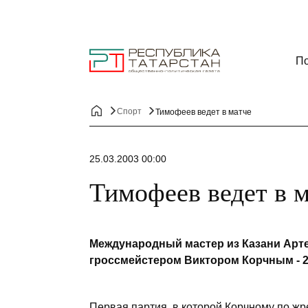
По
Спорт
Тимофеев ведет в матче
25.03.2003 00:00
Тимофеев ведет в 
Международный мастер из Казани Арт
гроссмейстером Виктором Корчным - 2
Первая партия, в которой Корчному по ж