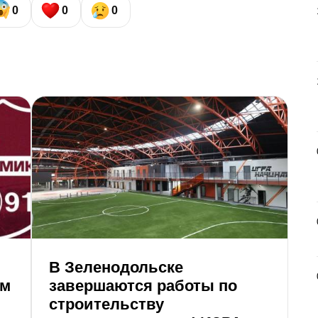
0
0
0
В Зеленодольске
Г
ом
завершаются работы по
и
строительству
«