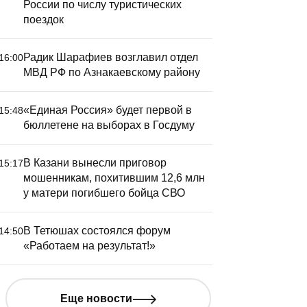
России по числу туристических
авоевала бронзу на
поездок
егбийном турнире
партакиады России
Радик Шарафиев возглавил отдел
16:00
МВД РФ по Азнакаевскому району
«Единая Россия» будет первой в
15:48
бюллетене на выборах в Госдуму
Савелий 
«Рубин» 
игроком 
В Казани вынесли приговор
15:17
мошенникам, похитившим 12,6 млн
года
у матери погибшего бойца СВО
В Тетюшах состоялся форум
14:50
«Работаем на результат!»
Еще новости