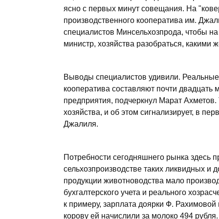
ясно с первых минут совещания. На "кове
производственного кооператива им. Джал
специалистов Минсельхозпрода, чтобы на 
министр, хозяйства разобраться, какими 
Выводы специалистов удивили. Реальные
кооператива составляют почти двадцать м
предприятия, подчеркнул Марат Ахметов. Т
хозяйства, и об этом сигнализирует, в пе
Джалиля.
Потребности сегодняшнего рынка здесь п
сельхозпроизводстве таких ликвидных и дох
продукции животноводства мало производи
бухгалтерского учета и реального хозрасче
к примеру, зарплата доярки Ф. Рахимовой 
корову ей начислили за молоко 494 рубля.