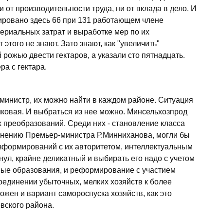
и от производительности труда, ни от вклада в дело. И
сировано здесь 66 при 131 работающем члене
ериальных затрат и выработке мер по их
 этого не знают. Зато знают, как "увеличить"
рожью двести гектаров, а указали сто пятнадцать.
ра с гектара.
 министр, их можно найти в каждом районе. Ситуация
пиковая. И выбраться из нее можно. Минсельхозпрод
 преобразований. Среди них - становление класса
мнению Премьер-министра Р.Минниханова, могли бы
озформирований с их авторитетом, интеллектуальным
кнул, крайне деликатный и выбирать его надо с учетом
ные образования, и реформирование с участием
оединении убыточных, мелких хозяйств к более
жен и вариант самороспуска хозяйств, как это
вского района.