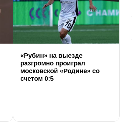
з
р
С
«Рубин» на выезде
разгромно проиграл
московской «Родине» со
счетом 0:5