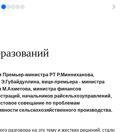
бразований
м Премьер-министра РТ Р.Минниханова,
 Э.Губайдуллина, вице-премьера - министра
я М.Ахметова, министра финансов
истраций, начальников райсельхозуправлений,
устовое совещание по проблемам
ности сельскохозяйственного производства.
ого разговора на эту тему и жестких решений, стало