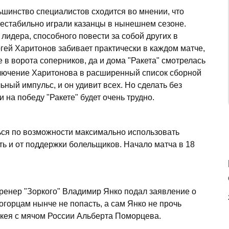
ьшинство специалистов сходится во мнении, что
нестабильно играли казанцы в нынешнем сезоне.
 лидера, способного повести за собой других в
ргей Харитонов забивает практически в каждом матче,
 в ворота соперников, да и дома "Ракета" смотрелась
ключение Харитонова в расширенный список сборной
ый импульс, и он удивит всех. Но сделать без
 на победу "Ракете" будет очень трудно.
ься по возможности максимально использовать
ь и от поддержки болельщиков. Начало матча в 18
тренер "Зоркого" Владимир Янко подал заявление о
огорцам нынче не попасть, а сам Янко не прочь
ккея с мячом России Альберта Поморцева.