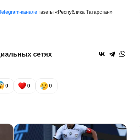
Telegram-канале
газеты «Республика Татарстан»
циальных сетях
0
0
0
С