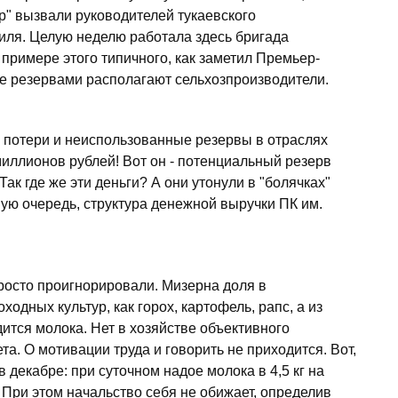
р" вызвали руководителей тукаевского
иля. Целую неделю работала здесь бригада
примере этого типичного, как заметил Премьер-
же резервами располагают сельхозпроизводители.
 потери и неиспользованные резервы в отраслях
иллионов рублей! Вот он - потенциальный резерв
ак где же эти деньги? А они утонули в "болячках"
рвую очередь, структура денежной выручки ПК им.
росто проигнорировали. Мизерна доля в
одных культур, как горох, картофель, рапс, а из
тся молока. Нет в хозяйстве объективного
та. О мотивации труда и говорить не приходится. Вот,
в декабре: при суточном надое молока в 4,5 кг на
 При этом начальство себя не обижает, определив