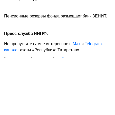
Пенсионные резервы фонда размещает банк ЗЕНИТ.
Пресс-служба ННПФ.
Не пропустите самое интересное в
Max
и
Telegram-
канале
газеты «Республика Татарстан»
Больше статей и новостей в
«Дзен»
Поделиться статьей в
социальных сетях
0
0
0
0