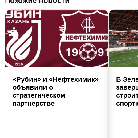
Похожие новости
«Рубин» и «Нефтехимик»
В Зел
объявили о
завер
стратегическом
строи
партнерстве
спорт