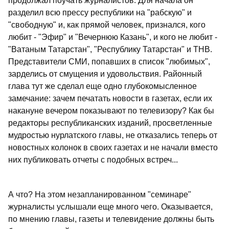
продолжал поучать журналистов. Для начала он
разделил всю прессу республики на "рабскую" и
"свободную" и, как прямой человек, признался, кого
любит - "Эфир" и "Вечернюю Казань", и кого не любит -
"Ватаным Татарстан", "Республику Татарстан" и ТНВ.
Представители СМИ, попавших в список "любимых",
зарделись от смущения и удовольствия. Районный
глава тут же сделал еще одно глубокомысленное
замечание: зачем печатать новости в газетах, если их
накануне вечером показывают по телевизору? Как бы
редакторы республиканских изданий, просветленные
мудростью нурлатского главы, не отказались теперь от
новостных колонок в своих газетах и не начали вместо
них публиковать отчеты с подобных встреч...
А что? На этом незапланированном "семинаре"
журналисты услышали еще много чего. Оказывается,
по мнению главы, газеты и телевидение должны быть