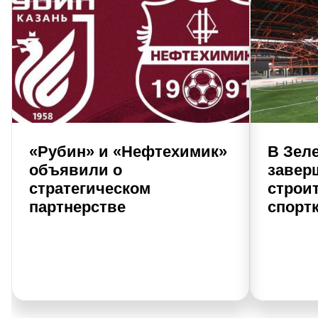
«Рубин» и «Нефтехимик»
В Зел
объявили о
завер
стратегическом
строи
партнерстве
спорт