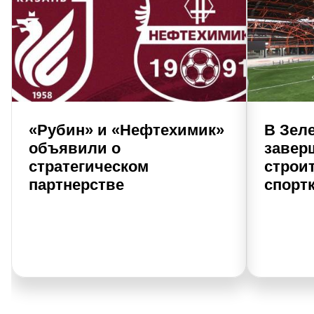
«Рубин» и «Нефтехимик»
В Зел
объявили о
завер
стратегическом
строи
партнерстве
спорт