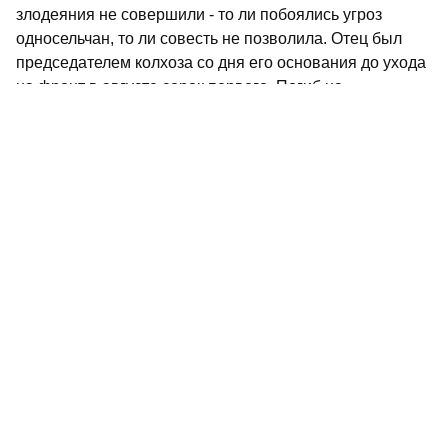
злодеяния не совершили - то ли побоялись угроз
односельчан, то ли совесть не позволила. Отец был
председателем колхоза со дня его основания до ухода
на фронт в августе сорок первого. Погиб на
Волховском фронте зимой 1942-го.
А это стоят в ряд мои дядьки - Иван и Николай.
Погибли оба в 1945 году, молодыми остались навсегда.
А кто же сидит на пенечке в центре солнечной
поляночки? Да это же двоюродный брат Анатолий, вся
грудь в орденах и медалях. Молодой лейтенантик
прошел всю войну, победу встретил у стен рейхстага.
Вернулся домой, женился, но скоро скончался от ран.
Рядом с Анатолием Петя, тоже двоюродный брат. 23
февраля 1941 года танцевал с друзьями в сельском
клубе. Случилось непоправимое. По какой-то причине