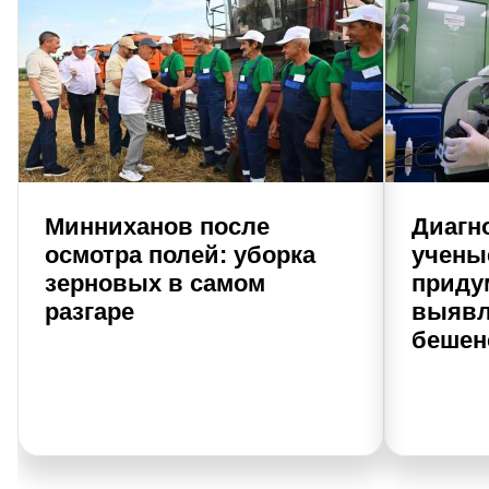
Минниханов после
Диагно
осмотра полей: уборка
учены
зерновых в самом
приду
разгаре
выявл
бешен