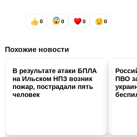
0
0
0
0
Похожие новости
В результате атаки БПЛА
Росси
на Ильском НПЗ возник
ПВО за
пожар, пострадали пять
украи
человек
беспи