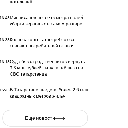
поселений
ве тысячи долларов – и
ы студент: вузы Казани
Минниханов после осмотра полей:
16:43
тали перевалочной базой
уборка зерновых в самом разгаре
ля незаконных мигрантов
Кооператоры Татпотребсоюза
16:38
организации незаконной миграции
спасают потребителей от зноя
бвиняют шестерых уроженцев
ркменистана, которые помогали своим
отечественникам поступить в
Суд обязал родственников вернуть
16:13
3,3 млн рублей сыну погибшего на
занские вузы и таким образом
СВО татарстанца
иехать в Россию по учебной визе.
В Татарстане введено более 2,6 млн
15:43
квадратных метров жилья
Еще новости