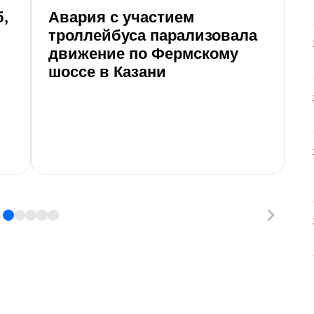
,
Авария с участием
Д
троллейбуса парализовала
т
движение по Фермскому
с
шоссе в Казани
д
В 
о
Ту
со
ка
пр