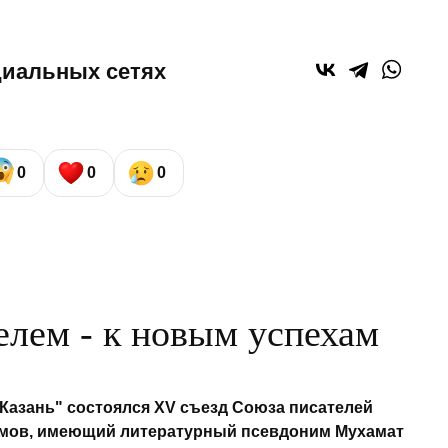
циальных сетях
0
0
0
елем - к новым успехам
"Казань" состоялся XV съезд Союза писателей
имов, имеющий литературный псевдоним Мухамат