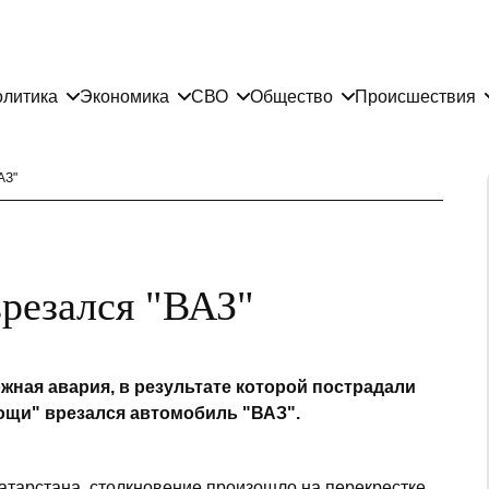
литика
Экономика
СВО
Общество
Происшествия
АЗ"
врезался "ВАЗ"
жная авария, в результате которой пострадали
ощи" врезался автомобиль "ВАЗ".
арстана, столкновение произошло на перекрестке