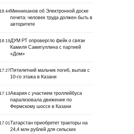
Минниханов об Электронной доске
18:44
почета: человек труда должен быть в
авторитете
ДУМ РТ опровергло фейк о связи
18:19
Камиля Самигуллина с партией
«Дом»
Пятилетний мальчик погиб, выпав с
17:27
10-го этажа в Казани
Суд обяз
вернуть 
Авария с участием троллейбуса
17:13
сыну пог
парализовала движение по
татарста
Фермскому шоссе в Казани
Татарстан приобретет тракторы на
17:01
24,4 млн рублей для сельских