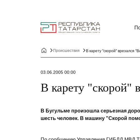
По
Происшествия
В карету "скорой" врезался "В
03.06.2005 00:00
В карету "скорой" 
В Бугульме произошла серьезная доро
шесть человек. В машину "Скорой пом
По сообщению Управления ГИБДД МВД Тат