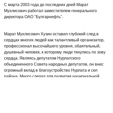
С марта 2003 года до последних дней Марат
Мухлисович работал заместителем генерального
директора ОАО "Булгарнефть".
Марат Мухлисович Хузин оставил глубокий след в
сердцах многих людей как талантливый организатор,
профессионал высочайшего уровня, обаятельный,
душевный человек, к которому люди тянулись по зову
сердца. Являясь депутатом Нурлатского
объединенного Совета народных депутатов, он внес
огромный вклад в благоустройство Нурлата и сел
района. Много сделал для развития национальной
культуры татарского народа, был глубоким знатоком и
прекрасным исполнителем татарских песен. Марата
Мухлисовича всегда отличало чуткое и уважительное
отношение к людям.