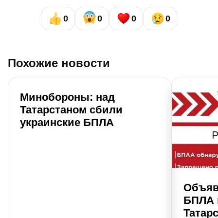
0
0
0
0
Похожие новости
Минобороны: над
Татарстаном сбили
украинские БПЛА
Объяв
БПЛА 
Татар