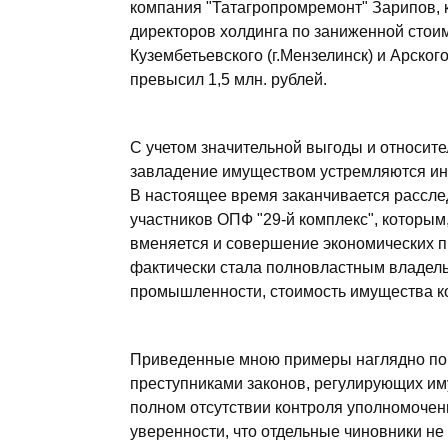
компания "Татагропромремонт" Зарипов, к
директоров холдинга по заниженной стои
Кузембетьевского (г.Мензелинск) и Арско
превысил 1,5 млн. рублей.
С учетом значительной выгоды и относит
завладение имуществом устремляются ин
В настоящее время заканчивается рассле
участников ОПФ "29-й комплекс", которым
вменяется и совершение экономических пр
фактически стала полновластным владел
промышленности, стоимость имущества ко
Приведенные мною примеры наглядно пок
преступниками законов, регулирующих и
полном отсутствии контроля уполномоченн
уверенности, что отдельные чиновники не