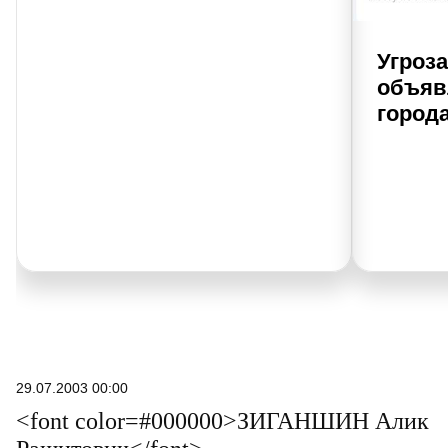
Угроз
объяв
города
29.07.2003 00:00
<font color=#000000>ЗИГАНШИН Алик