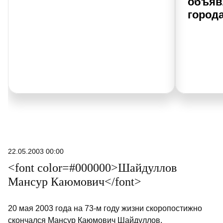
объяв
города
22.05.2003 00:00
<font color=#000000>Шайдуллов
Мансур Каюмович</font>
20 мая 2003 года на 73-м году жизни скоропостижно
скончался Мансур Каюмович Шайдуллов.