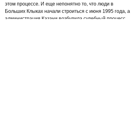
этом процессе. И еще непонятно то, что люди в
Больших Клыках начали строиться с июня 1995 года, а
администрация Казани возбудила судебный процесс
лишь в 1996 году, участки же стала отбирать еще
позже...
А вопрос материальной и моральной компенсации так
и повис в воздухе.
Ильшат МУСТАФИН.
Ситуацию комментирует председатель правления
Регионального общественного фонда беженцев и
вынужденных переселенцев Юнус Камалутдинов: