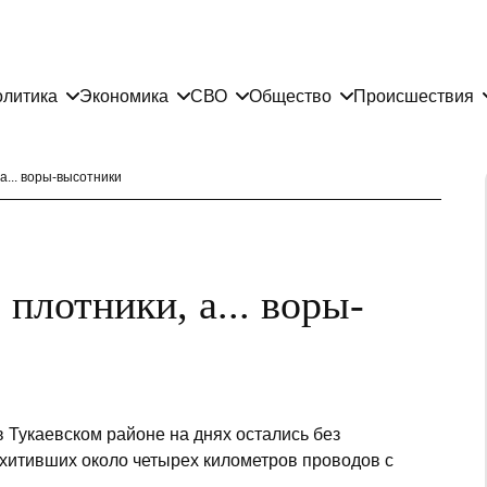
литика
Экономика
СВО
Общество
Происшествия
а... воры-высотники
 плотники, а... воры-
 Тукаевском районе на днях остались без
охитивших около четырех километров проводов с