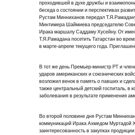
проходившей в духе дружбы и взаимопони
беседа о состоянии и перспективах разви
Рустам Минниханов передал Т.Я.Рамадан
Минтимера Шаймиева председателю Сове
Ирака маршалу Саддаму Хусейну. От име
Т.Я.Рамадана посетить Татарстан во вре
в марте-апреле текущего года. Приглашен
В тот же день Премьер-министр РТ и чле
ударов американских и союзнических вой
возложил венок в память о павших и сдел
также центральный детский госпиталь, в 
заболевания в результате применения а
Во второй половине дня Рустам Миннихан
коммуникаций Ирака Ахмедом Муртадой 
заинтересованность в закупках продукции