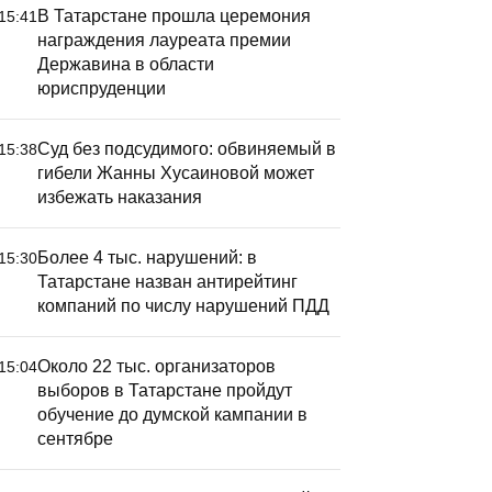
В Татарстане прошла церемония
15:41
награждения лауреата премии
Державина в области
юриспруденции
Суд без подсудимого: обвиняемый в
15:38
оссийские средства ПВО
гибели Жанны Хусаиновой может
били за сутки более 1,1
избежать наказания
ыс. украинских
еспилотников
Более 4 тыс. нарушений: в
15:30
Татарстане назван антирейтинг
компаний по числу нарушений ПДД
Около 22 тыс. организаторов
15:04
Бывшая 
выборов в Татарстане пройдут
детсадом
обучение до думской кампании в
сентябре
признала