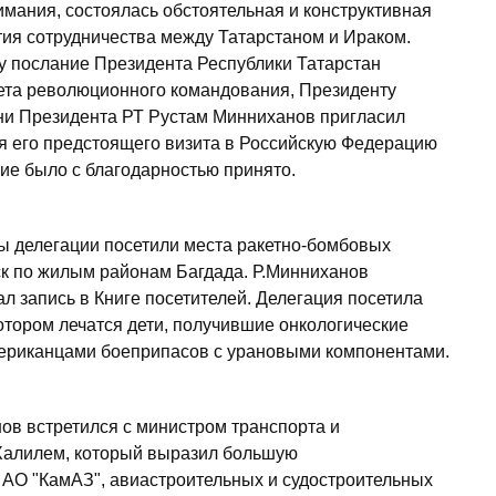
мания, состоялась обстоятельная и конструктивная
тия сотрудничества между Татарстаном и Ираком.
у послание Президента Республики Татарстан
та революционного командования, Президенту
ни Президента РТ Рустам Минниханов пригласил
мя его предстоящего визита в Российскую Федерацию
ие было с благодарностью принято.
ны делегации посетили места ракетно-бомбовых
ск по жилым районам Багдада. Р.Минниханов
ал запись в Книге посетителей. Делегация посетила
котором лечатся дети, получившие онкологические
мериканцами боеприпасов с урановыми компонентами.
ов встретился с министром транспорта и
Халилем, который выразил большую
 АО "КамАЗ", авиастроительных и судостроительных