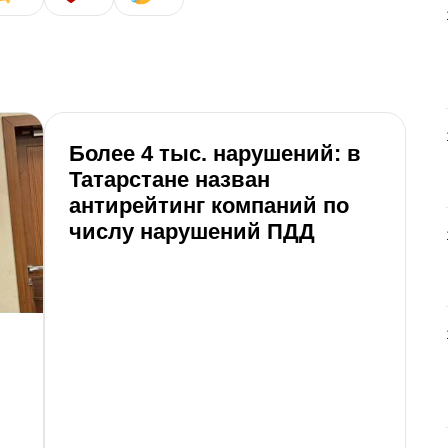
Более 4 тыс. нарушений: в
Р
Татарстане назван
с
антирейтинг компаний по
т
числу нарушений ПДД
б