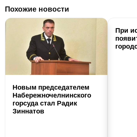
Похожие новости
При и
появи
город
Новым председателем
Набережночелнинского
горсуда стал Радик
Зиннатов