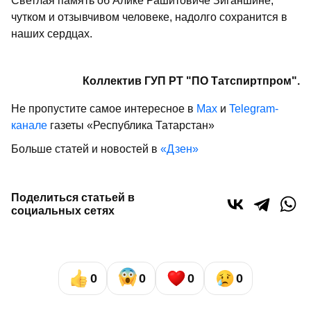
Светлая память об Алике Рашитовиче Зиганшине,
чутком и отзывчивом человеке, надолго сохранится в
наших сердцах.
Коллектив ГУП РТ "ПО Татспиртпром".
Не пропустите самое интересное в
Max
и
Telegram-
канале
газеты «Республика Татарстан»
Больше статей и новостей в
«Дзен»
Поделиться статьей в
социальных сетях
0
0
0
0