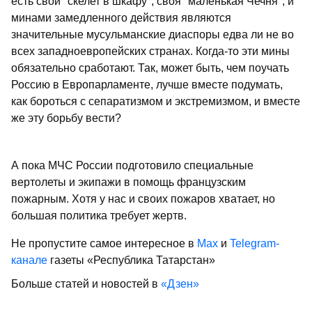
есть свой "скелет в шкафу", своя "маленькая Чечня", и
минами замедленного действия являются
значительные мусульманские диаспоры едва ли не во
всех западноевропейских странах. Когда-то эти мины
обязательно сработают. Так, может быть, чем поучать
Россию в Европарламенте, лучше вместе подумать,
как бороться с сепаратизмом и экстремизмом, и вместе
же эту борьбу вести?
А пока МЧС России подготовило специальные
вертолеты и экипажи в помощь французским
пожарным. Хотя у нас и своих пожаров хватает, но
большая политика требует жертв.
Не пропустите самое интересное в
Max
и
Telegram-
канале
газеты «Республика Татарстан»
Больше статей и новостей в
«Дзен»