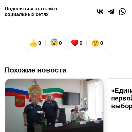
Поделиться статьей в
социальных сетях
0
0
0
0
Похожие новости
«Един
перво
выбор