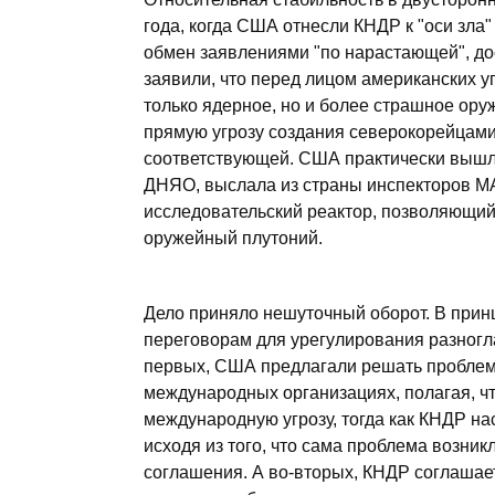
года, когда США отнесли КНДР к "оси зла
обмен заявлениями "по нарастающей", дос
заявили, что перед лицом американских у
только ядерное, но и более страшное ору
прямую угрозу создания северокорейцам
соответствующей. США практически вышли
ДНЯО, выслала из страны инспекторов МА
исследовательский реактор, позволяющий
оружейный плутоний.
Дело приняло нешуточный оборот. В прин
переговорам для урегулирования разногла
первых, США предлагали решать проблем
международных организациях, полагая, чт
международную угрозу, тогда как КНДР н
исходя из того, что сама проблема возни
соглашения. А во-вторых, КНДР соглашае