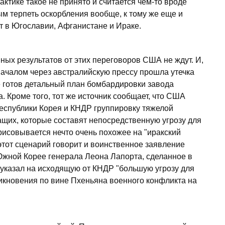
ктике такое не принято и считается чем-то вроде
м терпеть оскорбления вообще, к тому же еще и
ет в Югославии, Афганистане и Ираке.
ивных результатов от этих переговоров США не ждут. И,
началом через австралийскую прессу прошла утечка
е готов детальный план бомбардировки завода
. Кроме того, тот же источник сообщает, что США
Республики Корея и КНДР группировку тяжелой
ащих, которые составят непосредственную угрозу для
рисовывается нечто очень похожее на "иракский
этот сценарий говорит и воинственное заявление
жной Корее генерала Леона Лапорта, сделанное в
 указал на исходящую от КНДР "большую угрозу для
никновения по вине Пхеньяна военного конфликта на