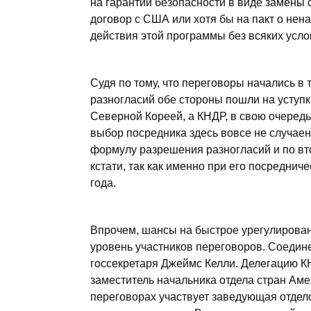
на гарантии безопасности в виде замены
договор с США или хотя бы на пакт о не
действия этой программы без всяких усло
Судя по тому, что переговоры начались в
разногласий обе стороны пошли на уступки
Северной Кореей, а КНДР, в свою очередь
выбор посредника здесь вовсе не случаен
формулу разрешения разногласий и по вто
кстати, так как именно при его посредни
года.
Впрочем, шансы на быстрое урегулирован
уровень участников переговоров. Соедин
госсекретаря Джеймс Келли. Делегацию К
заместитель начальника отдела стран Ам
переговорах участвует заведующая отдело