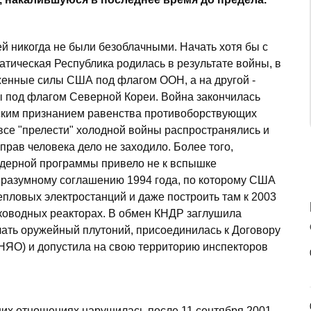
 никогда не были безоблачными. Начать хотя бы с
атическая Республика родилась в результате войны, в
женные силы США под флагом ООН, а на другой -
ы под флагом Северной Кореи. Война закончилась
ским признанием равенства противоборствующих
все "прелести" холодной войны распространялись и
прав человека дело не заходило. Более того,
ядерной программы привело не к вспышке
 разумному соглашению 1994 года, по которому США
епловых электростанций и даже построить там к 2003
гководных реакторах. В обмен КНДР заглушила
ать оружейный плутоний, присоединилась к Договору
НЯО) и допустила на свою территорию инспекторов
них отношениях нарушилась после 11 сентября 2001