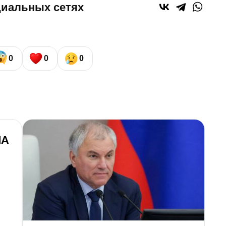
циальных сетях
0
0
0
ЛА
М
р
о
л