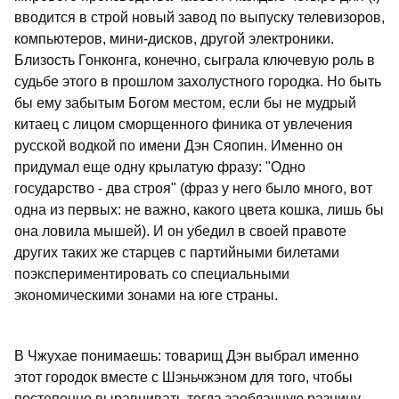
вводится в строй новый завод по выпуску телевизоров,
компьютеров, мини-дисков, другой электроники.
Близость Гонконга, конечно, сыграла ключевую роль в
судьбе этого в прошлом захолустного городка. Но быть
бы ему забытым Богом местом, если бы не мудрый
китаец с лицом сморщенного финика от увлечения
русской водкой по имени Дэн Сяопин. Именно он
придумал еще одну крылатую фразу: "Одно
государство - два строя" (фраз у него было много, вот
одна из первых: не важно, какого цвета кошка, лишь бы
она ловила мышей). И он убедил в своей правоте
других таких же старцев с партийными билетами
поэкспериментировать со специальными
экономическими зонами на юге страны.
В Чжухае понимаешь: товарищ Дэн выбрал именно
этот городок вместе с Шэньчжэном для того, чтобы
постепенно выравнивать тогда заоблачную разницу