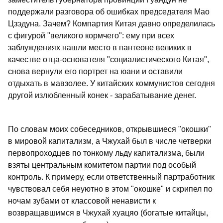
поддержали разговора об ошибках председателя Мао
Цзэдуна. Зачем? Компартия Китая давно определилась
с фигурой "великого кормчего": ему при всех
заблуждениях нашли место в пантеоне великих в
качестве отца-основателя "социалистического Китая",
снова вернули его портрет на юани и оставили
отдыхать в мавзолее. У китайских коммунистов сегодня
другой излюбленный конек - зарабатывание денег.
По словам моих собеседников, открывшиеся "окошки"
в мировой капитализм, а Чжухай был в числе четверки
первопроходцев по тонкому льду капитализма, были
взяты центральным комитетом партии под особый
контроль. К примеру, если ответственный партработник
чувствовал себя неуютно в этом "окошке" и скрипел по
ночам зубами от классовой ненависти к
возвращавшимся в Чжухай хуацяо (богатые китайцы,