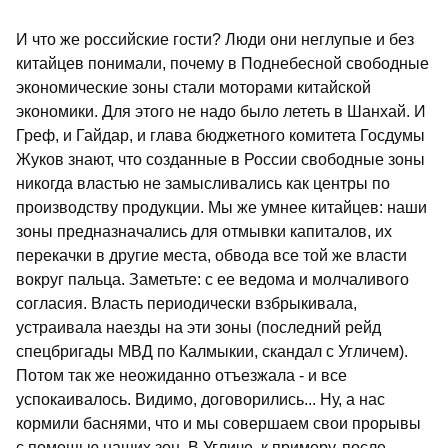
И что же российские гости? Люди они неглупые и без
китайцев понимали, почему в Поднебесной свободные
экономические зоны стали моторами китайской
экономики. Для этого не надо было лететь в Шанхай. И
Греф, и Гайдар, и глава бюджетного комитета Госдумы
Жуков знают, что созданные в России свободные зоны
никогда властью не замысливались как центры по
производству продукции. Мы же умнее китайцев: наши
зоны предназначались для отмывки капиталов, их
перекачки в другие места, обвода все той же власти
вокруг пальца. Заметьте: с ее ведома и молчаливого
согласия. Власть периодически взбрыкивала,
устраивала наезды на эти зоны (последний рейд
спецбригады МВД по Калмыкии, скандал с Угличем).
Потом так же неожиданно отъезжала - и все
успокаивалось. Видимо, договорились... Ну, а нас
кормили баснями, что и мы совершаем свои прорывы
с помощью наших зон. В Угличе, к примеру, после