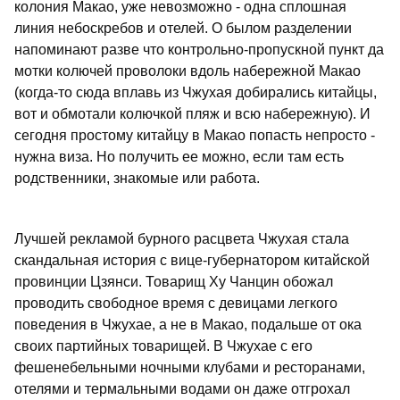
колония Макао, уже невозможно - одна сплошная
линия небоскребов и отелей. О былом разделении
напоминают разве что контрольно-пропускной пункт да
мотки колючей проволоки вдоль набережной Макао
(когда-то сюда вплавь из Чжухая добирались китайцы,
вот и обмотали колючкой пляж и всю набережную). И
сегодня простому китайцу в Макао попасть непросто -
нужна виза. Но получить ее можно, если там есть
родственники, знакомые или работа.
Лучшей рекламой бурного расцвета Чжухая стала
скандальная история с вице-губернатором китайской
провинции Цзянси. Товарищ Ху Чанцин обожал
проводить свободное время с девицами легкого
поведения в Чжухае, а не в Макао, подальше от ока
своих партийных товарищей. В Чжухае с его
фешенебельными ночными клубами и ресторанами,
отелями и термальными водами он даже отгрохал