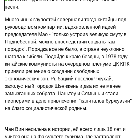
Много иных глупостей совершали тогда китайцы под
руководством компартии, вдохновленной идеей
председателя Мао - "только устроив великую смуту в
Поднебесной, можно впоследствии создать там
порядок". Порядка все не было, а страна неуклонно
шагала к гибели. Подойдя к краю бездны, в 1978 году
китайские коммунисты на очередном пленуме ЦК КПК
приняли решение о создании свободных
экономических зон. Рыбацкий поселок Чжухай,
захолустный городок Шэнчжень и два их не менее
замызганных собрата Шаньтоу и Сямынь и стали
пионерами в деле привлечения "капиталов буржуазии"
на благо социалистической родины.
Чан Вин несильна в истории, ей всего лишь 18 лет, и
учится она на факультете туризма, где заставляют