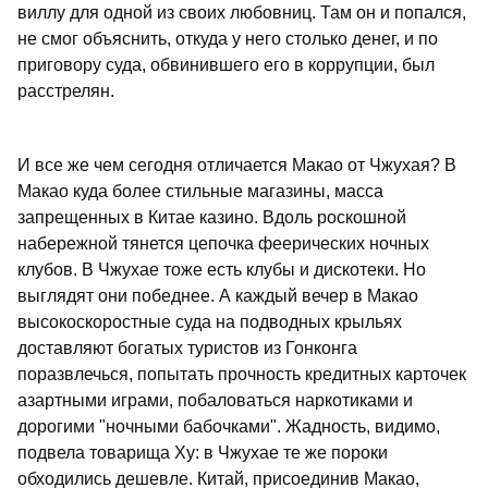
виллу для одной из своих любовниц. Там он и попался,
не смог объяснить, откуда у него столько денег, и по
приговору суда, обвинившего его в коррупции, был
расстрелян.
И все же чем сегодня отличается Макао от Чжухая? В
Макао куда более стильные магазины, масса
запрещенных в Китае казино. Вдоль роскошной
набережной тянется цепочка феерических ночных
клубов. В Чжухае тоже есть клубы и дискотеки. Но
выглядят они победнее. А каждый вечер в Макао
высокоскоростные суда на подводных крыльях
доставляют богатых туристов из Гонконга
поразвлечься, попытать прочность кредитных карточек
азартными играми, побаловаться наркотиками и
дорогими "ночными бабочками". Жадность, видимо,
подвела товарища Ху: в Чжухае те же пороки
обходились дешевле. Китай, присоединив Макао,