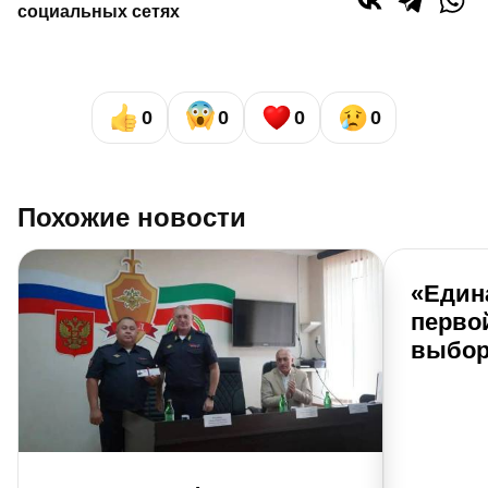
социальных сетях
0
0
0
0
Похожие новости
«Един
перво
выбор