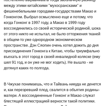
между этими китайскими "мухосрансками" и
фешенебельными городами-государствами Макао и
Гонконгом. Выбрал осмысленно еще и потому, что
когда Гонконг в 1997 году, а Макао в 1999 году
воссоединились со своей исторической родиной, шока
от этого никто не испытал, не было отторжения тканей
в общем-то уже однородном экономическом
пространстве. Дэн Сяопин очень хотел дожить до дня
присоединения Гонконга к Китаю, чтобы триумфально
въехать в этот город в своей инвалидной коляске (ему
шел 91 год, и он уже не мог ходить). Не вышло - не
дотянул каких-то полгода.
В Чжухае понимаешь, что и Тайвань никуда не денется
и, как перезревший плод, свалится в объятия родины-
матери. А воссоединенные Гонконг и Макао служат
блестящей иллюстрацией верности такой политики.