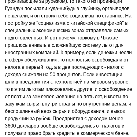
проживающие за рубежом), то такого из провинции
Гуандун посылали куда-нибудь в глубинку, оргвыводов
не делали, и он строил себе социализм по старинке. На
постройку же "социализма с китайской спецификой" в
специальных экономических зонах отправляли самых
подготовленных. И вот почему: горкому в Чжухае
пришлось вникать в сложнейшую систему льгот для
иностранных компаний. К примеру, если денежки несли
в сферу обслуживания, то полностью освобождали от
налога в первый год, а в два последующих - налог с
дохода снижали на 50 процентов. Если инвестиции
шли в предприятия с технологией на мировом уровне,
то к этим льготам плюсовались другие: и освобождение
от платы за землепользование на пять лет, и квоты по
закупкам сырья внутри страны по внутренним ценам, и
беспошлинный ввоз сырья и оборудования, и вывоз
продукции за рубеж. Предприятия с доходом менее
3600 долларов вообще освобождались от налогов и
получали право брать кредиты в коммерческом банке.