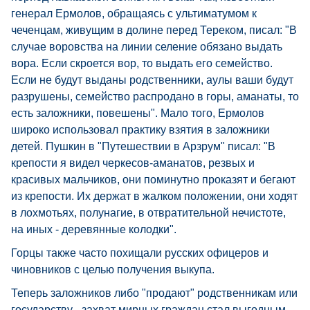
генерал Ермолов, обращаясь с ультиматумом к
чеченцам, живущим в долине перед Тереком, писал: "В
случае воровства на линии селение обязано выдать
вора. Если скроется вор, то выдать его семейство.
Если не будут выданы родственники, аулы ваши будут
разрушены, семейство распродано в горы, аманаты, то
есть заложники, повешены". Мало того, Ермолов
широко использовал практику взятия в заложники
детей. Пушкин в "Путешествии в Арзрум" писал: "В
крепости я видел черкесов-аманатов, резвых и
красивых мальчиков, они поминутно проказят и бегают
из крепости. Их держат в жалком положении, они ходят
в лохмотьях, полунагие, в отвратительной нечистоте,
на иных - деревянные колодки".
Горцы также часто похищали русских офицеров и
чиновников с целью получения выкупа.
Теперь заложников либо "продают" родственникам или
государству - захват мирных граждан стал выгодным