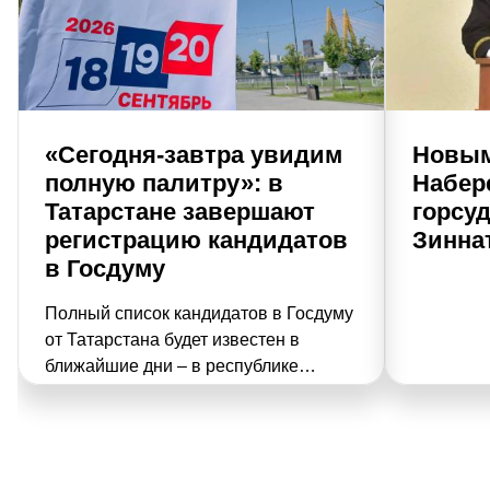
«Сегодня-завтра увидим
Новым
полную палитру»: в
Набер
Татарстане завершают
горсуд
регистрацию кандидатов
Зинна
в Госдуму
Полный список кандидатов в Госдуму
от Татарстана будет известен в
ближайшие дни – в республике
завершили прием документов от
претендентов на думские мандаты.
Партийные списки уже заведены,
очередь – за одномандатниками.