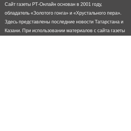
Сайт газеты РТ-Онлайн основан в 2001 году,
обладатель «Золотого гонга» и «Хрустального пера».
Здесь представлены последние новости Татарстана и
Казани. При использовании материалов с сайта газеты
«Республика Татарстан» гиперссылка обязательна.
16+
Настоящий ресурс может содержать материалы
16+
Газета РТ
Реклама
Авторы
Редакция