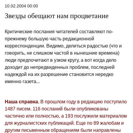
Какие новшества ждут избирателей и
10.02.2004 00:00
как будет выглядеть бюллетень,
Звезды обещают нам процветание
рассказал журналистам председатель
ЦИК РТ Андрей Кондратьев.
Критические послания читателей составляют по-
прежнему большую часть редакционной
корреспонденции. Видимо, делиться радостью (что и
говорить, не слишком частой в нынешние времена)
люди предпочитают в узком кругу, а вот когда дело
доходит до непредвиденных проблем, последней
надеждой на их разрешение становится нередко
именно газета...
Наша справка.
В прошлом году в редакцию поступило
1487 писем. 116 посланий были опубликованы
частично или полностью, а 193 послужили материалом
для журналистских публикаций. Еще по 89 жалобам и
другим письменным обращениям были направлены