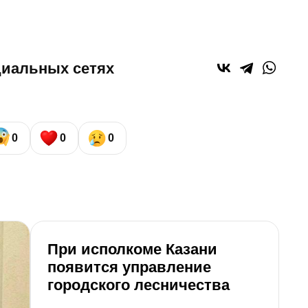
циальных сетях
0
0
0
При исполкоме Казани
О
появится управление
о
городского лесничества
Т
о