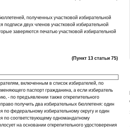
бюллетеней, полученных участковой избирательной
ся подписи двух членов участковой избирательной
торые заверяются печатью участковой избирательной
(Пункт 13 статьи 75)
ателям, включенным в список избирателей, по
аменяющего паспорт гражданина, а если избиратель
ию, - по предъявлении также открепительного
 право получить два избирательных бюллетеня: один
я по федеральному избирательному округу и один
ия по соответствующему одномандатному
голосует на основании открепительного удостоверения