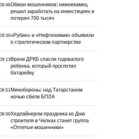
Обман мошенников: нижнекамец
09:46
решил заработать на инвестициях и
потерял 700 тысяч
«Рубин» и «Нефтехимик» объявили
09:35
о стратегическом партнерстве
Врачи ДРКБ спасли годовалого
09:13
ребенка, который проглотил
батарейку
Минобороны: над Татарстаном
08:51
ночью сбили БПЛА
Хедлайнером праздника ко Дню
08:00
строителя в Челнах станет группа
«Отпетые мошенники»