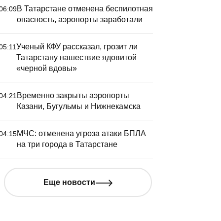
В Татарстане отменена беспилотная
06:09
опасность, аэропорты заработали
Ученый КФУ рассказал, грозит ли
05:11
Татарстану нашествие ядовитой
«черной вдовы»
Временно закрыты аэропорты
04:21
Казани, Бугульмы и Нижнекамска
МЧС: отменена угроза атаки БПЛА
04:15
на три города в Татарстане
Еще новости