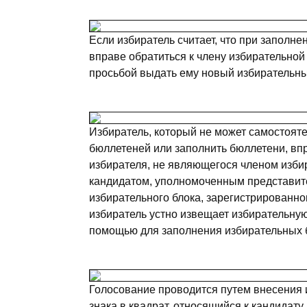
Если избиратель считает, что при заполн
вправе обратиться к члену избирательно
просьбой выдать ему новый избирательны
Избиратель, который не может самостоят
бюллетеней или заполнить бюллетени, вп
избирателя, не являющегося членом изби
кандидатом, уполномоченным представит
избирательного блока, зарегистрированно
избиратель устно извещает избирательну
помощью для заполнения избирательных 
Голосование проводится путем внесения 
знака в квадрат, относящийся к кандидату