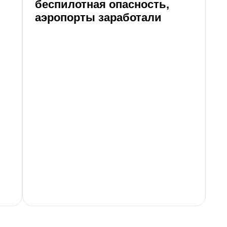
беспилотная опасность,
г
аэропорты заработали
н
«