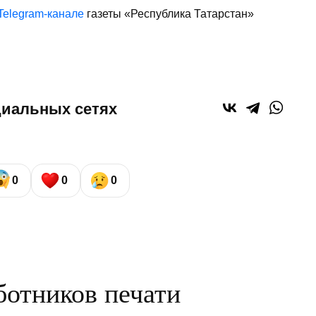
Telegram-канале
газеты «Республика Татарстан»
циальных сетях
0
0
0
ботников печати