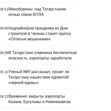
Минобороны: над Татарстаном
08:51
ночью сбили БПЛА
Хедлайнером праздника ко Дню
08:00
строителя в Челнах станет группа
«Отпетые мошенники»
В Татарстане отменена беспилотная
06:09
опасность, аэропорты заработали
Ученый КФУ рассказал, грозит ли
05:11
Татарстану нашествие ядовитой
«черной вдовы»
Временно закрыты аэропорты
04:21
Казани, Бугульмы и Нижнекамска