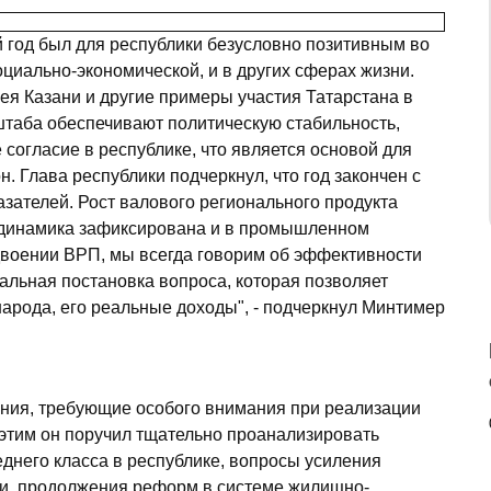
год был для республики безусловно позитивным во
социально-экономической, и в других сферах жизни.
я Казани и другие примеры участия Татарстана в
штаба обеспечивают политическую стабильность,
огласие в республике, что является основой для
н. Глава республики подчеркнул, что год закончен с
ателей. Рост валового регионального продукта
я динамика зафиксирована и в промышленном
удвоении ВРП, мы всегда говорим об эффективности
туальная постановка вопроса, которая позволяет
арода, его реальные доходы", - подчеркнул Минтимер
ния, требующие особого внимания при реализации
с этим он поручил тщательно проанализировать
днего класса в республике, вопросы усиления
и, продолжения реформ в системе жилищно-