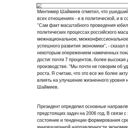
Минтимер Шаймиев отметил, что ушедший 
всех отношениях - и в политической, и в 
"Сам факт масштабного проведения юбиле
политических процессах российского мас
межнациональное, межконфессиональное с
успешного развития экономики", - сказал о
некоторым опережением намеченных показ
достиг почти 7 процентов, более высока
производстве. "Мы почти не говорим об 
роста. Я считаю, что это все же более ак
влиять на улучшение жизненного уровня н
Шаймиев.
Президент определил основные направле
предстоящих задач на 2006 год. В связи 
состояние и тенденции формирования сре
инновационной направленности экономик