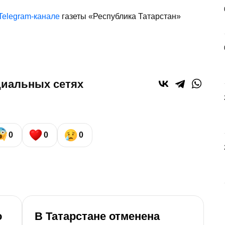
Telegram-канале
газеты «Республика Татарстан»
циальных сетях
0
0
0
о
В Татарстане отменена
У