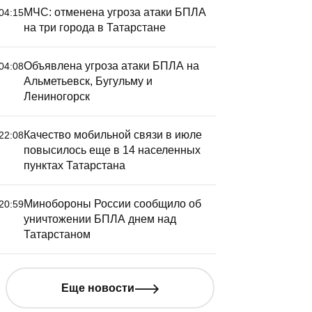
МЧС: отменена угроза атаки БПЛА
04:15
на три города в Татарстане
Объявлена угроза атаки БПЛА на
04:08
Альметьевск, Бугульму и
Лениногорск
Качество мобильной связи в июле
22:08
повысилось еще в 14 населенных
пунктах Татарстана
Минобороны России сообщило об
20:59
уничтожении БПЛА днем над
Татарстаном
Еще новости
ченый КФУ рассказал,
МЧС: отм