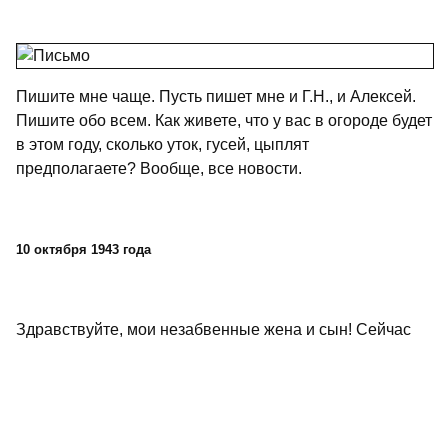
Пишите мне чаще. Пусть пишет мне и Г.Н., и Алексей.
Пишите обо всем. Как живете, что у вас в огороде будет
в этом году, сколько уток, гусей, цыплят
предполагаете? Вообще, все новости.
10 октября 1943 года
Здравствуйте, мои незабвенные жена и сын! Сейчас
только получил ваше письмо, написанное 31 августа.
Оно получилось грустным. Очень сочувствую вам, но
ничем, кроме как деньгами, помочь не могу. Мог бы я
сыну послать свой паек и шоколаду, но посылки не