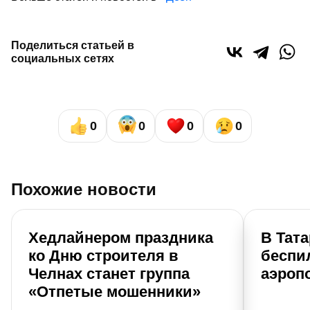
Поделиться статьей в
социальных сетях
0
0
0
0
Похожие новости
Хедлайнером праздника
В Тат
ко Дню строителя в
беспи
Челнах станет группа
аэроп
«Отпетые мошенники»