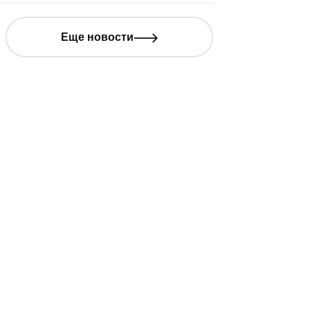
церемони
лауреата
Еще новости
Державин
юриспру