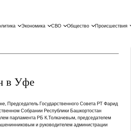
литика
Экономика
СВО
Общество
Происшествия
 в Уфе
не, Председатель Государственного Совета РТ Фарид
рственном Собрании Республики Башкортостан
ителем парламента РБ К.Толкачевым, председателем
ашенинниковым и руководителем администрации