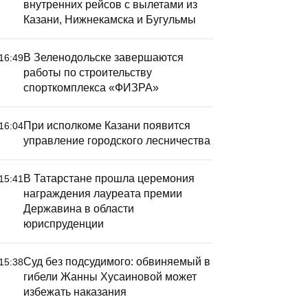
внутренних рейсов с вылетами из
Казани, Нижнекамска и Бугульмы
В Зеленодольске завершаются
16:49
работы по строительству
спорткомплекса «ФИЗРА»
При исполкоме Казани появится
16:04
управление городского лесничества
 Казани ограничат продажу
В Татарстане прошла церемония
15:41
лкоголя во время игры
награждения лауреата премии
Рубина» и московского
Державина в области
Спартака»
юриспруденции
Суд без подсудимого: обвиняемый в
15:38
гибели Жанны Хусаиновой может
избежать наказания
В Татарс