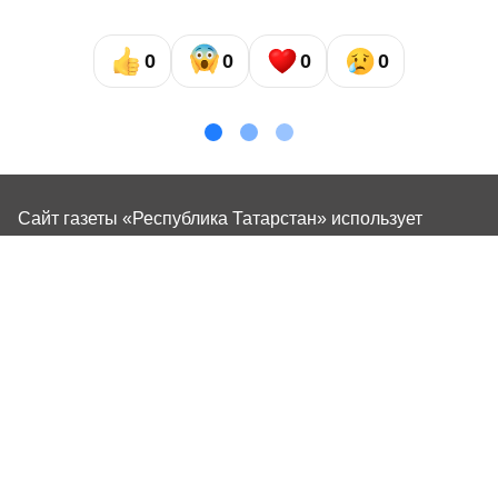
0
0
0
0
Сайт газеты «Республика Татарстан»
использует
«cookie»
для персонализации сервисов и удобства
пользователей сайтом. Использование «cookie» можно
отменить в настройках браузера.
Газета «Республика Татарстан» – общественно-
политическое издание на русском языке. Газета
зарегистрирована в Управлении Роскомнадзора по