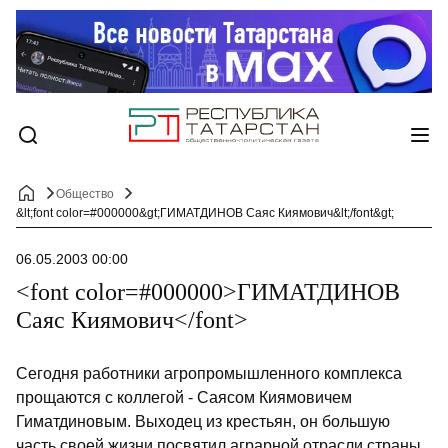
Общество
&lt;font color=#000000&gt;ГИМАТДИНОВ Саяс Киямович&lt;/font&gt;
06.05.2003 00:00
<font color=#000000>ГИМАТДИНОВ
Саяс Киямович</font>
Сегодня работники агропромышленного комплекса
прощаются с коллегой - Саясом Киямовичем
Гиматдиновым. Выходец из крестьян, он большую
часть своей жизни посвятил аграрной отрасли страны.