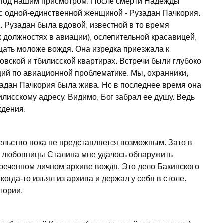
я под нашим присмотром. После смерти Надежды
 с одной-единственной женщиной - Рузадан Пачкория.
. Рузадан была вдовой, известной в то время
 должностях в авиации), ослепительной красавицей,
дцать моложе вождя. Она изредка приезжала к
ковской и тбилисской квартирах. Встречи были глубоко
ий по авиационной проблематике. Мы, охранники,
задан Пачкория была жива. Но в последнее время она
илисскому адресу. Видимо, Бог забрал ее душу. Ведь
ждения.
ельство пока не представляется возможным. Зато в
й любовницы Сталина мне удалось обнаружить
еченном личном архиве вождя. Это дело Бакинского
огда-то изъял из архива и держал у себя в столе.
тории.