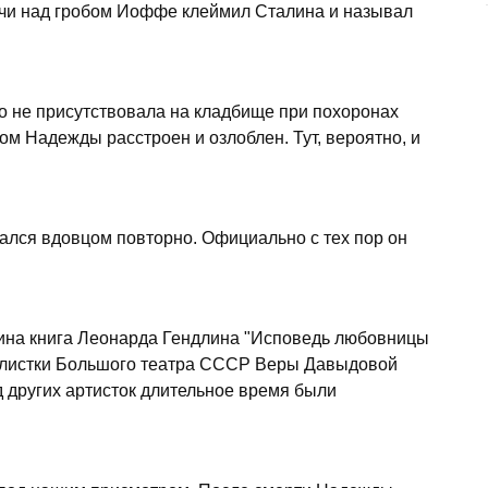
ечи над гробом Иоффе клеймил Сталина и называл
о не присутствовала на кладбище при похоронах
м Надежды расстроен и озлоблен. Тут, вероятно, и
казался вдовцом повторно. Официально с тех пор он
бина книга Леонарда Гендлина "Исповедь любовницы
солистки Большого театра СССР Веры Давыдовой
яд других артисток длительное время были