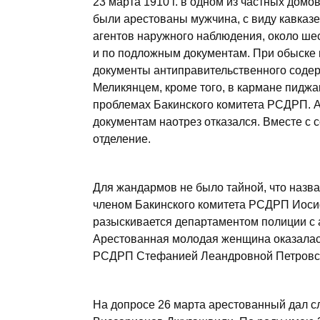
23 марта 1910 г. в одном из частных домо
были арестованы мужчина, с виду кавказе
агентов наружного наблюдения, около ше
и по подложным документам. При обыске
документы антиправительственного соде
Меликянцем, кроме того, в кармане пиджа
проблемах Бакинского комитета РСДРП. А
документам наотрез отказался. Вместе с
отделение.
Для жандармов не было тайной, что назв
членом Бакинского комитета РСДРП Иосиф
разыскивается департаментом полиции с а
Арестованная молодая женщина оказалас
РСДРП Стефанией Леандровной Петровс
На допросе 26 марта арестованный дал с