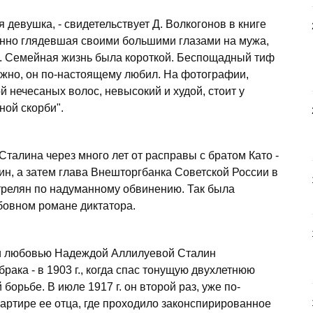
девушка, - свидетельствует Д. Волкогонов в книге
данно глядевшая своими большими глазами на мужа,
ал. Семейная жизнь была короткой. Беспощадный тиф
ожно, он по-настоящему любил. На фотографии,
й нечесаных волос, невысокий и худой, стоит у
ной скорби".
талина через много лет от расправы с братом Като -
, а затем глава Внешторгбанка Советской России в
стрелян по надуманному обвинению. Так была
бовном романе диктатора.
 и любовью Надеждой Аллилуевой Сталин
брака - в 1903 г., когда спас тонущую двухлетнюю
борьбе. В июле 1917 г. он второй раз, уже по-
артире ее отца, где проходило законспирированное