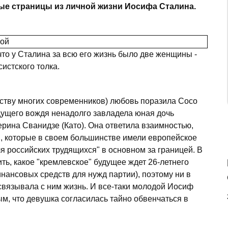
ые страницы из личной жизни Иосифа Сталина.
то у Сталина за всю его жизнь было две женщины -
истского толка.
ьству многих современников) любовь поразила Сосо
дущего вождя ненадолго завладела юная дочь
ина Сванидзе (Като). Она ответила взаимностью,
и, которые в своем большинстве имели европейское
я российских трудящихся" в основном за границей. В
ить, какое "кремлевское" будущее ждет 26-летнего
инансовых средств для нужд партии), поэтому ни в
связывала с ним жизнь. И все-таки молодой Иосиф
ым, что девушка согласилась тайно обвенчаться в