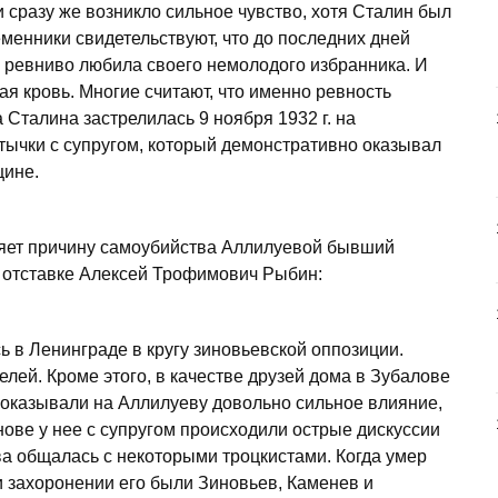
сразу же возникло сильное чувство, хотя Сталин был
еменники свидетельствуют, что до последних дней
 ревниво любила своего немолодого избранника. И
ая кровь. Многие считают, что именно ревность
 Сталина застрелилась 9 ноября 1932 г. на
тычки с супругом, который демонстративно оказывал
щине.
сняет причину самоубийства Аллилуевой бывший
 отставке Алексей Трофимович Рыбин:
ь в Ленинграде в кругу зиновьевской оппозиции.
лей. Кроме этого, в качестве друзей дома в Зубалове
 оказывали на Аллилуеву довольно сильное влияние,
нове у нее с супругом происходили острые дискуссии
а общалась с некоторыми троцкистами. Когда умер
 захоронении его были Зиновьев, Каменев и