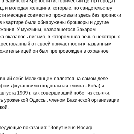
в в бакинской Крепости (исторический центр города)
ц, и молодая женщина, которые, по свидетельству
сти месяцев совместно проживали здесь без прописки
 в квартире были обнаружены брошюры и другие
ржания. У мужчины, назвавшегося Закаром
ка оказалось письмо, в котором шла речь о некоторых
рестованный от своей причастности к названным
 сожительницей он был препровожден в охранное
авший себя Меликянцем является на самом деле
ом Джугашвили (подпольная кличка - Коба) и
вгуста 1909 г. как совершивший побег из ссылки.
ь уроженкой Одессы, членом Бакинской организации
кой.
ледующие показания: "Зовут меня Иосиф