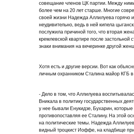
совещание членов ЦК партии. Между ними 
более чем на 20 лет старше. Многие совр
своей жизни Надежда Аллилуева горячо и
неудивительно, ведь в ней кипела цыганск
послужила причиной того, что вторая жена
кремлевской квартире после застольной с
знаки внимания на вечеринке другой жен
Хотя есть и другие версии. Вот как объя
личным охранником Сталина майор КГБ в
- Дело в том, что Аллилуева воспитывалас
Вникала в политику государственных деяте
у нее бывали Енукидзе, Бухарин, которые
противопоставляя ее Сталину. На этой ос
на политические темы. Надежда Аллилуев
видный троцкист Иоффе, на кладбище при