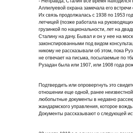
- Неправда, Сталин все время находилс
Аллилуевой охрана замечала его встречи
Их связь продолжалась с 1938 по 1953 год
летчицей (позже работала на руководящих
грузинкой по национальности, лет на два
Сталину на дачу. Бывал и он у нее на мос
законспированными под видом консультац
никому не рассказывали об этом, пока Ру
не отвечает на письма, посылаемые по тб
Рузадан была или 1907, или 1908 года ро
Подтвердить или опровергнуть это свидет
отношении еще одной, ранее неизвестно
любопытные документы в недавно рассекр
жандармского управления, которое вождь к
Документы рассказывают о следующей ис