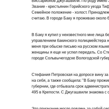
Виссарионов Джугашвили. По роду имею 3
Звание - крестьянин Горийского уезда Ти
Семейное положение - холост. Принадлеж
считаю. В городе Баку я проживаю около 6
В Баку я купил у неизвестного мне лица 
управлением бакинского полицмейстера н
меня при обыске письмо на русском языке
женщины я еще не успел передать. Со Ст
городе Сольвычегодске Вологодской губер
Стефания Петровская на допросе вину за
на себя, а также сообщила: "В Баку прож
губернии, где отбывала срок администра
495 в Крепости. С Джугашвили знакома с с
Это признание могло повлечь за собой се