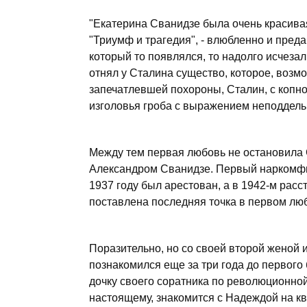
"Екатерина Сванидзе была очень красивая 
"Триумф и трагедия", - влюбленно и пре
который то появлялся, то надолго исчез
отнял у Сталина существо, которое, возм
запечатлевшей похороны, Сталин, с копно
изголовья гроба с выражением неподдель
Между тем первая любовь не остановила С
Александром Сванидзе. Первый наркомфин
1937 году был арестован, а в 1942-м рас
поставлена последняя точка в первом лю
Поразительно, но со своей второй женой
познакомился еще за три года до первого 
дочку своего соратника по революционной 
настоящему, знакомится с Надеждой на кв