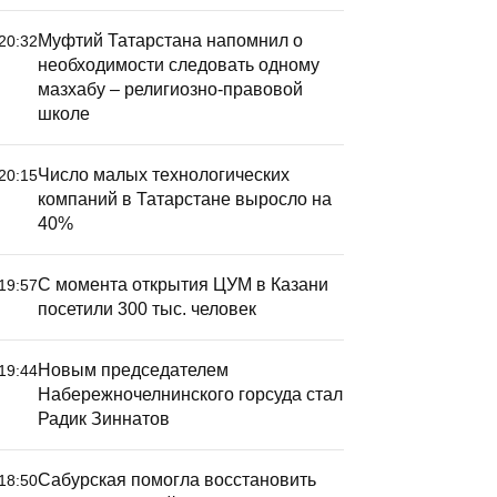
Муфтий Татарстана напомнил о
20:32
необходимости следовать одному
мазхабу – религиозно-правовой
школе
Число малых технологических
20:15
компаний в Татарстане выросло на
40%
С момента открытия ЦУМ в Казани
19:57
посетили 300 тыс. человек
Новым председателем
19:44
Набережночелнинского горсуда стал
Радик Зиннатов
Сабурская помогла восстановить
18:50