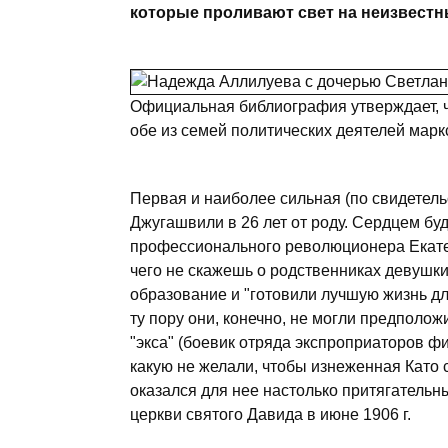
которые проливают свет на неизвестн
Официальная библиография утверждает, ч
обе из семей политических деятелей маркс
Первая и наиболее сильная (по свидетел
Джугашвили в 26 лет от роду. Сердцем бу
профессионального революционера Екатер
чего не скажешь о родственниках девушк
образование и "готовили лучшую жизнь дл
ту пору они, конечно, не могли предполож
"экса" (боевик отряда экспроприаторов ф
какую не желали, чтобы изнеженная Като 
оказался для нее настолько притягательн
церкви святого Давида в июне 1906 г.