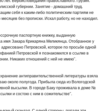
0 лет. Вероисповедания православного. Грузин.
флисской губернии. Занятие - домашний труд.
ащим себя к каким-либо политическим партиям не
 месяцев без прописки. Искал работу, но не находил.
бессрочную паспортную книжку, выданную
а имя Закара Крикаряна Меликянца. Отобранное у
 адресовано Петровской, которое по просьбе одной
ефанией Петровской я познакомился в ссылке в
нии. Никаких отношений с ней не имею".
 хранение антиправительственной литературы взяла
иваю около полугода. Прибыла сюда из Вологодской
тивной высылки. В городе Баку проживала в доме №
сылки и состою с ним в сожительстве".
рьезный скандал. С одной стороны, попади эти